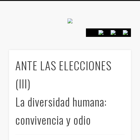
Canarias en
positivo
PRESENTACIÓN
CONTACTO
PRINCIPIOS
INICIO
ANTE LAS ELECCIONES
(III)
La diversidad humana:
convivencia y odio