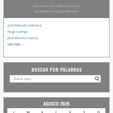
Dispuestas por orden cronológico
de últimos artículos publicados
José Manuel Ledesma
Hugo Luengo
José Moreno García
Leer más...
BUSCAR POR PALABRAS
AGOSTO 2026
L
M
X
J
V
S
D