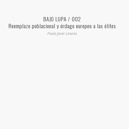
BAJO LUPA / 002
Reemplazo poblacional y órdago europeo a las élites
globalistas
Paula Jover Linares