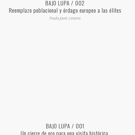
BAJO LUPA / 002
Reemplazo poblacional y órdago europeo a las élites
globalistas
Paula Jover Linares
BAJO LUPA / 001
Un cierre de oro para una visita histórica.