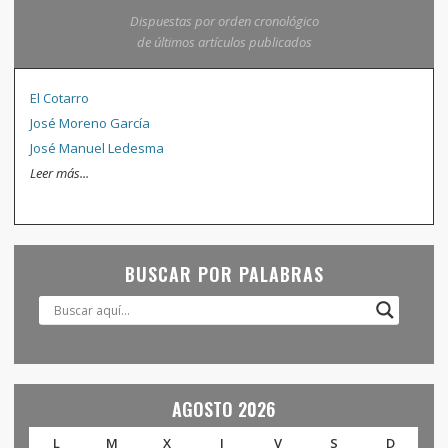
Dispuestas por orden cronológico
de últimos artículos publicados
El Cotarro
José Moreno García
José Manuel Ledesma
Leer más...
BUSCAR POR PALABRAS
AGOSTO 2026
L
M
X
J
V
S
D