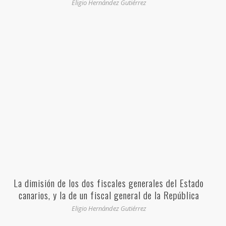
Eligio Hernández Gutiérrez
La dimisión de los dos fiscales generales del Estado
canarios, y la de un fiscal general de la República
asesinado
Eligio Hernández Gutiérrez