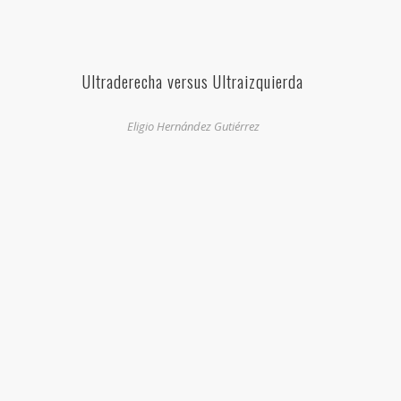
Ultraderecha versus Ultraizquierda
Eligio Hernández Gutiérrez