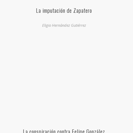
La imputación de Zapatero
Eligio Hernández Gutiérrez
La conspiración contra Felipe González