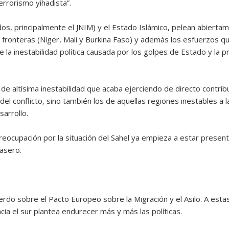
terrorismo yihadista”.
ados, principalmente el JNIM) y el Estado Islámico, pelean abierta
s fronteras (Níger, Mali y Burkina Faso) y además los esfuerzos 
 la inestabilidad política causada por los golpes de Estado y la p
e altísima inestabilidad que acaba ejerciendo de directo contrib
l conflicto, sino también los de aquellas regiones inestables a l
sarrollo.
preocupación por la situación del Sahel ya empieza a estar prese
rasero.
erdo sobre el Pacto Europeo sobre la Migración y el Asilo. A esta
ia el sur plantea endurecer más y más las políticas.