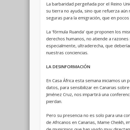
La barbaridad pergeñada por el Reino Unid
su tierra no ayuda, sino que refuerza aún 
seguras para la emigración, que en poco
La ‘fórmula Ruanda’ que proponen los mism
derechos humanos, no atiende a razones ni
especialmente, ultraderecha, que debería
nuestras conciencias.
LA DESINFORMACIÓN
En Casa África esta semana iniciamos un 
datos, para sensibilizar en Canarias sobr
Jiménez Cruz, nos impartirá una conferenci
pierdan.
Pero su presencia no es solo para una con
de Africanos en Canarias, Mame Cheikh, imp
de municipios que han vivido muy directame