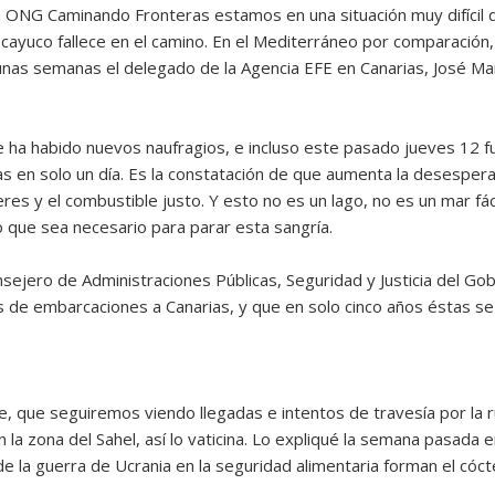
 ONG Caminando Fronteras estamos en una situación muy difícil 
o cayuco fallece en el camino. En el Mediterráneo por comparación
unas semanas el delegado de la Agencia EFE en Canarias, José Mar
 ha habido nuevos naufragios, e incluso este pasado jueves 12 fu
en solo un día. Es la constatación de que aumenta la desespera
s y el combustible justo. Y esto no es un lago, no es un mar fáci
 que sea necesario para parar esta sangría.
nsejero de Administraciones Públicas, Seguridad y Justicia del Gob
 de embarcaciones a Canarias, y que en solo cinco años éstas se 
ue seguiremos viendo llegadas e intentos de travesía por la ru
en la zona del Sahel, así lo vaticina. Lo expliqué la semana pasada 
o de la guerra de Ucrania en la seguridad alimentaria forman el cóc