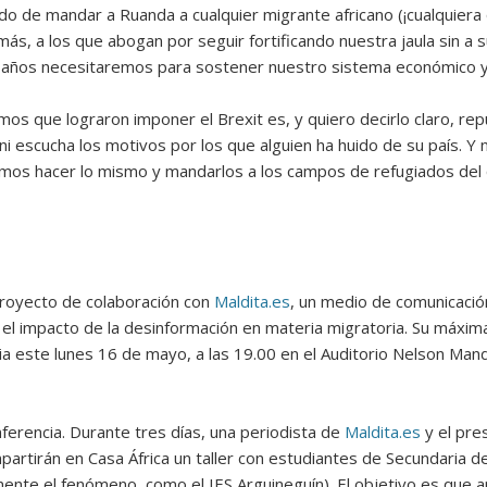
o de mandar a Ruanda a cualquier migrante africano (¡cualquiera q
más, a los que abogan por seguir fortificando nuestra jaula sin a s
s años necesitaremos para sostener nuestro sistema económico y
os que lograron imponer el Brexit es, y quiero decirlo claro, rep
 escucha los motivos por los que alguien ha huido de su país. Y
mos hacer lo mismo y mandarlos a los campos de refugiados del q
proyecto de colaboración con
Maldita.es
, un medio de comunicación
e el impacto de la desinformación en materia migratoria. Su máxi
a este lunes 16 de mayo, a las 19.00 en el Auditorio Nelson Mande
ferencia. Durante tres días, una periodista de
Maldita.es
y el pre
artirán en Casa África un taller con estudiantes de Secundaria de d
nte el fenómeno, como el IES Arguineguín). El objetivo es que apre