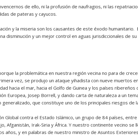
cernos de ello, ni la profusión de naufragios, ni las repatriacione
lidas de pateras y cayucos.
ación y la miseria son los causantes de este éxodo humanitario.
na disminución y un mejor control en aguas jurisdiccionales de 
 porque la problemática en nuestra región vecina no para de crece
rimera vez, se produjo un ataque yihadista con nueve muertos en 
ad hacia el mar, hacia el Golfo de Guinea y los países ribereños 
ión Europea, Josep Borrell, y dando carta de naturaleza a un tema
 generalizado, que constituye uno de los principales riesgos de l
ión Global contra el Estado Islámico, un grupo de 84 países, entr
 Afganistán, Irak-Siria y África. Y nuestro continente vecino se l
imos años, y en palabras de nuestro ministro de Asuntos Exteriore