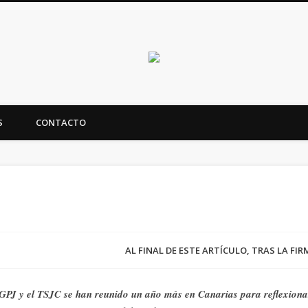
Canarias en positi
S
CONTACTO
ealidad y futuro de Canarias
AL FINAL DE ESTE ARTÍCULO, TRAS LA FI
CGPJ y el TSJC se han reunido un año más en Canarias para reflexionar