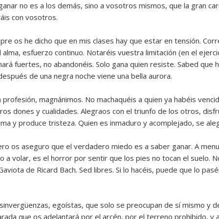
l ganar no es a los demás, sino a vosotros mismos, que la gran car
ráis con vosotros.
pre os he dicho que en mis clases hay que estar en tensión. Corr
 alma, esfuerzo continuo. Notaréis vuestra limitación (en el ejerci
ará fuertes, no abandonéis. Solo gana quien resiste. Sabed que ha
 después de una negra noche viene una bella aurora.
a profesión, magnánimos. No machaquéis a quien ya habéis venci
ros dones y cualidades. Alegraos con el triunfo de los otros, dis
 alma y produce tristeza. Quien es inmaduro y acomplejado, se ale
pero os aseguro que el verdadero miedo es a saber ganar. A m
 a volar, es el horror por sentir que los pies no tocan el suelo. N
Gaviota de Ricard Bach. Sed libres. Si lo hacéis, puede que lo paséis
sinvergüenzas, egoístas, que solo se preocupan de sí mismo y de
a que os adelantará por el arcén, por el terreno prohibido, y aú