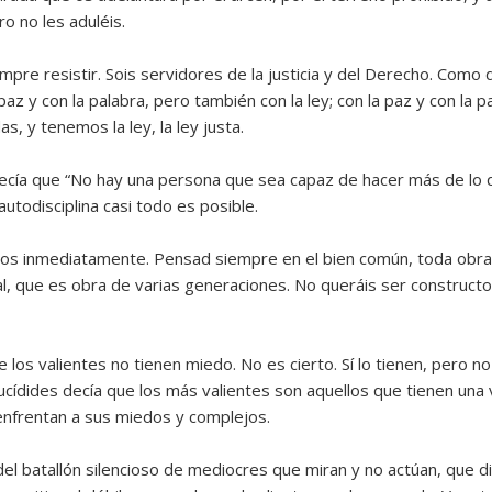
o no les aduléis.
iempre resistir. Sois servidores de la justicia y del Derecho. Como
az y con la palabra, pero también con la ley; con la paz y con la p
s, y tenemos la ley, la ley justa.
decía que “No hay una persona que sea capaz de hacer más de lo 
todisciplina casi todo es posible.
rutos inmediatamente. Pensad siempre en el bien común, toda ob
l, que es obra de varias generaciones. No queráis ser constructor
 los valientes no tienen miedo. No es cierto. Sí lo tienen, pero no
ucídides decía que los más valientes son aquellos que tienen una vi
e enfrentan a sus miedos y complejos.
del batallón silencioso de mediocres que miran y no actúan, que 