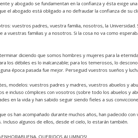
cliente y abogado se fundamentan en la confianza y ésta exige una
que el abogado está obligado a no defraudar la confianza de su cli
s: vuestros padres, vuestra familia, nosotros, la Universidad. S
 a vuestras familias y a nosotros. Si la cosa no va como espera
e terminar diciendo que somos hombres y mujeres para la eternida
a los débiles es lo inalcanzable; para los temerosos, lo desconoci
inguna época pasada fue mejor. Perseguid vuestros sueños y lucha
ntes, modelos: vuestros padres y madres, vuestros abuelos y abue
s e incluso cómplices con vosotros (sobre todo los abuelos y abu
es en la vida y han sabido seguir siendo fieles a sus conviccione
 que os han acompañado durante muchos años, han padecido con 
 Incluso algunos de ellos, desde el cielo, lo estarán también.
 ¡ENHORABUENA, QUERIDOS ALUMNOS!