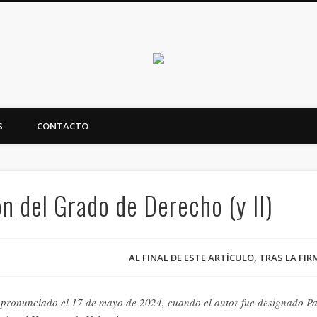
Canarias en positi
S
CONTACTO
ealidad y futuro de Canarias
n del Grado de Derecho (y II)
AL FINAL DE ESTE ARTÍCULO, TRAS LA FI
o pronunciado el 17 de mayo de 2024, cuando el autor fue designado P