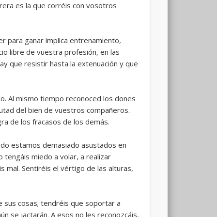
rera es la que corréis con vosotros
er para ganar implica entrenamiento,
cio libre de vuestra profesión, en las
y que resistir hasta la extenuación y que
do. Al mismo tiempo reconoced los dones
frutad del bien de vuestros compañeros.
gra de los fracasos de los demás.
enudo estamos demasiado asustados en
o tengáis miedo a volar, a realizar
 mal. Sentiréis el vértigo de las alturas,
 sus cosas; tendréis que soportar a
n se jactarán. A esos no les reconozcáis,