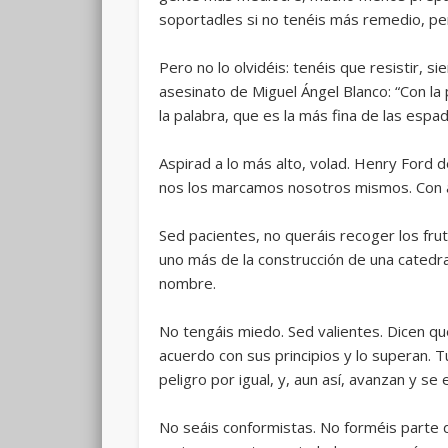
soportadles si no tenéis más remedio, per
Pero no lo olvidéis: tenéis que resistir, s
asesinato de Miguel Ángel Blanco: “Con la p
la palabra, que es la más fina de las espada
Aspirad a lo más alto, volad. Henry Ford 
nos los marcamos nosotros mismos. Con au
Sed pacientes, no queráis recoger los f
uno más de la construcción de una catedra
nombre.
No tengáis miedo. Sed valientes. Dicen que
acuerdo con sus principios y lo superan. T
peligro por igual, y, aun así, avanzan y s
No seáis conformistas. No forméis parte 