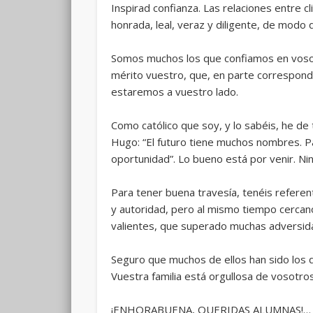
Inspirad confianza. Las relaciones entre 
honrada, leal, veraz y diligente, de modo 
Somos muchos los que confiamos en vosotro
mérito vuestro, que, en parte corresponde
estaremos a vuestro lado.
Como católico que soy, y lo sabéis, he d
Hugo: “El futuro tiene muchos nombres. Par
oportunidad”. Lo bueno está por venir. N
Para tener buena travesía, tenéis refere
y autoridad, pero al mismo tiempo cercano
valientes, que superado muchas adversidad
Seguro que muchos de ellos han sido los
Vuestra familia está orgullosa de vosotros.
¡ENHORABUENA, QUERIDAS ALUMNAS!…