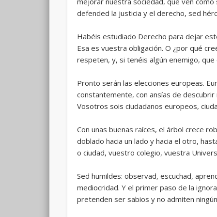
mejorar nuestra sociedad, que ven cómo se 
defended la justicia y el derecho, sed hé
Habéis estudiado Derecho para dejar este
Esa es vuestra obligación. O ¿por qué cr
respeten, y, si tenéis algún enemigo, que
Pronto serán las elecciones europeas. Eu
constantemente, con ansías de descubrir 
Vosotros sois ciudadanos europeos, ciuda
Con unas buenas raíces, el árbol crece robu
doblado hacia un lado y hacia el otro, ha
o ciudad, vuestro colegio, vuestra Univers
Sed humildes: observad, escuchad, apren
mediocridad. Y el primer paso de la ignor
pretenden ser sabios y no admiten ningún t