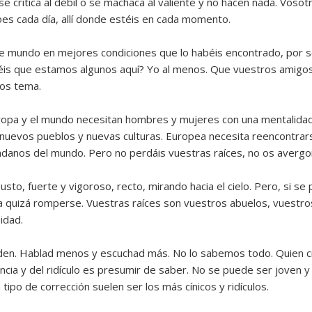
critica al débil o se machaca al valiente y no hacen nada. Vosotro
roes cada día, allí donde estéis en cada momento.
 mundo en mejores condiciones que lo habéis encontrado, por ser
eéis que estamos algunos aquí? Yo al menos. Que vuestros amigos
 os tema.
ropa y el mundo necesitan hombres y mujeres con una mentalidad
nuevos pueblos y nuevas culturas. Europea necesita reencontrars
danos del mundo. Pero no perdáis vuestras raíces, no os avergon
sto, fuerte y vigoroso, recto, mirando hacia el cielo. Pero, si se 
sta quizá romperse. Vuestras raíces son vuestros abuelos, vuestro
idad.
den. Hablad menos y escuchad más. No lo sabemos todo. Quien cr
ancia y del ridículo es presumir de saber. No se puede ser joven 
ipo de corrección suelen ser los más cínicos y ridículos.