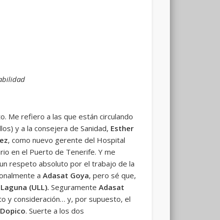
abilidad
 Me refiero a las que están circulando
los) y a la consejera de Sanidad,
Esther
ez
, como nuevo gerente del Hospital
rio en el Puerto de Tenerife. Y me
n respeto absoluto por el trabajo de la
rsonalmente a
Adasat Goya
, pero sé que,
a Laguna
(ULL).
Seguramente
Adasat
eto y consideración… y, por supuesto, el
 Dopico
. Suerte a los dos