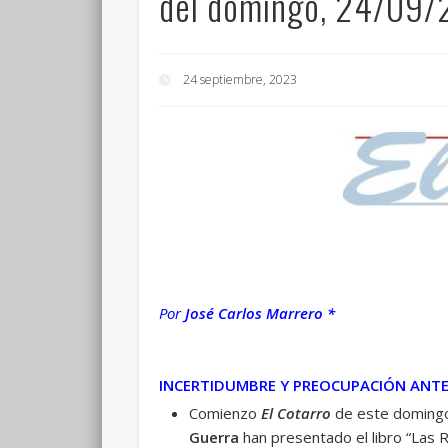
del domingo, 24/09
24 septiembre, 2023
Por
José Carlos Marrero *
INCERTIDUMBRE Y PREOCUPACIÓN ANTE
Comienzo
El Cotarro
de este domingo 
Guerra
han presentado el libro “Las R