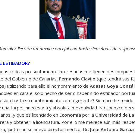
González Ferrera un nuevo concejal con hasta siete áreas de respons
UE ESTIBADOR?
nas críticas presuntamente interesadas me tienen descompuesto.
te del Gobierno de Canarias,
Fernando Clavijo
(que tendrá sus fal
s) utilizando para ello el nombramiento de
Adasat Goya Gonzál
doles en cara el solo hecho de ser o haber sido estibador portua
 ha sido hasta su nombramiento como gerente? Siempre he tenido u
ce una torpe, innecesaria y absoluta mezquindad. No conozco pe
 años, y que es licenciado en
Economía
por la
Universidad de L
arrera y obtener la licenciatura. Por ello me merece aún más resp
za, junto con su nuevo director médico, Dr.
José Antonio García