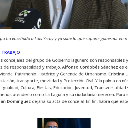
mpo ha enseñado a Luis Yeray y ya sabe lo que supone gobernar en m
E TRABAJO
os concejales del grupo de Gobierno lagunero son responsables y 
s de responsabilidad y trabajo.
Alfonso Cordobés Sánchez
es e
Vivienda, Patrimonio Histórico y Gerencia de Urbanismo.
Cristina
mitación, transporte, movilidad y Protección Civil. Y la palma en nú
 Igualdad, Cultura, Fiestas, Educación, Juventud, Transversalidad
menos atenderlo como La Laguna y su ciudadanía merecen. Para e
han Domínguez
dejaría su acta de concejal. En fin, habrá que es