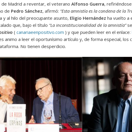
 de Madrid a reventar, el veterano
Alfonso Guerra
, refiriéndos
rno de
Pedro Sánchez
, afirmó:
“Esta amnistía es la condena de la T
ra y al hilo del preocupante asunto,
Eligio Hernández
ha vuelto a 
alado que, bajo el título
“La inconstitucionalidad de la amnistía”
se
ositivo
(
canariaeenpositivo.com
) y que pueden leer en el enlace:
s animo a leer el oportunísimo artículo y, de forma especial, lo
ataforma. No tienen desperdicio.