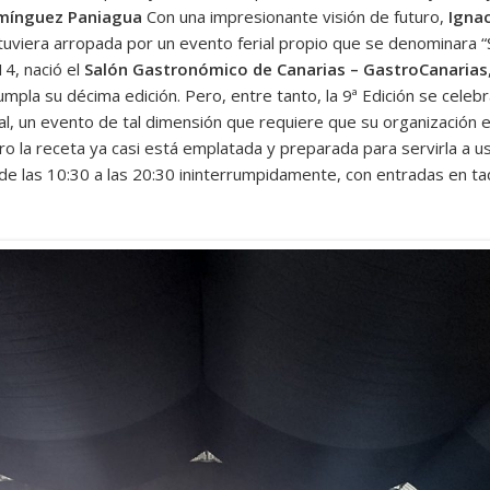
omínguez Paniagua
Con una impresionante visión de futuro,
Igna
viera arropada por un evento ferial propio que se denominara “Sa
14, nació el
Salón Gastronómico de Canarias – GastroCanarias
pla su décima edición. Pero, entre tanto, la 9ª Edición se celeb
ial, un evento de tal dimensión que requiere que su organización 
ro la receta ya casi está emplatada y preparada para servirla a 
 de las 10:30 a las 20:30 ininterrumpidamente, con entradas en taq