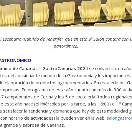
al Escenario “Cabildo de Tenerife”, que en esta 9º Salón contará con
panorámica.
GASTRONÓMICO
ómico de Canarias – GastroCanarias 2024
se convertirá, un añ
es del apasionante mundo de la Gastronomía y los importantes sec
 de elaboración de productos agroalimentarios. En esta edición,
Ga
mpresas. En programa de este año cuenta con más de 300 activi
 7 campeonatos de Cocina y los 5 de coctelería (todos regionale
e este año nace (el miércoles por la tarde, a las 16:00) el 1º 
a satisfacer la tendencia y demanda que hay de esta modalidad g
(con horario de actividades) la pueden ver en la web:
salongastro
ia grande y sabrosa de Canarias.