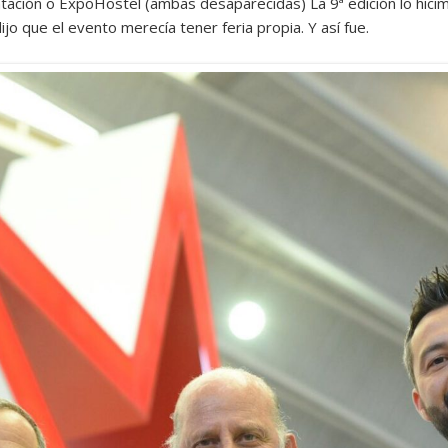
tación o ExpoHostel (ambas desaparecidas) La 9ª edición lo hicim
ijo que el evento merecía tener feria propia. Y así fue.