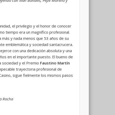
 oyendo con Iván Bonales, Pepe Moreno y
idad, el privilegio y el honor de conocer
mo tiempo era un magnífico profesional.
da más y nada menos que 53 años de su
ente emblemática y sociedad santacrucera.
o ejerce con una dedicación absoluta y una
años en el importante puesto. El bueno de
 la sociedad y el Premio
Faustino Martín
mpecable trayectoria profesional de
 Casino, sigue fielmente los mismos pasos
la Rocha