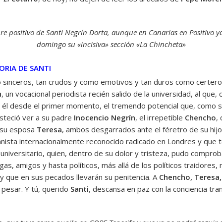
re positivo de Santi Negrín Dorta, aunque en Canarias en Positivo
domingo su «incisiva» sección «La Chincheta»
ORIA DE SANTI
o sinceros, tan crudos y como emotivos y tan duros como certero
n
, un vocacional periodista recién salido de la universidad, al qu
n él desde el primer momento, el tremendo potencial que, como 
isteció ver a su padre
Inocencio Negrín
, el irrepetible
Chencho
,
 su esposa
Teresa
, ambos desgarrados ante el féretro de su hijo. 
anista internacionalmente reconocido radicado en Londres y que
a universitario, quien, dentro de su dolor y tristeza, pudo compro
as, amigos y hasta políticos, más allá de los políticos traidores
 y que en sus pecados llevarán su penitencia. A
Chencho, Teresa, S
 pesar. Y tú, querido
Santi
, descansa en paz con la conciencia tran