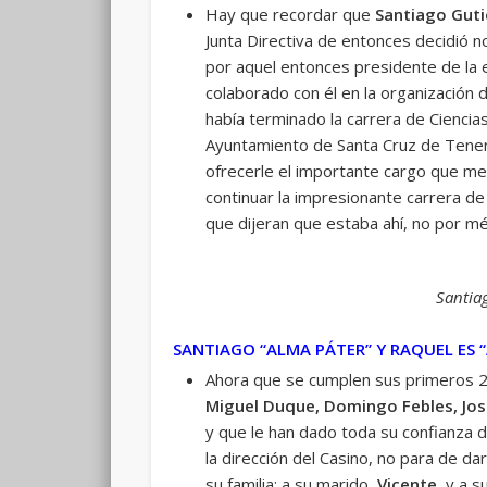
Hay que recordar que
Santiago Guti
Junta Directiva de entonces decidió n
por aquel entonces presidente de la e
colaborado con él en la organización 
había terminado la carrera de Ciencia
Ayuntamiento de Santa Cruz de Teneri
ofrecerle el importante cargo que mes
continuar la impresionante carrera de
que dijeran que estaba ahí, no por mé
Santiag
SANTIAGO “ALMA PÁTER” Y RAQUEL ES 
Ahora que se cumplen sus primeros 2
Miguel Duque, Domingo Febles, Jos
y que le han dado toda su confianza de
la dirección del Casino, no para de dar
su familia: a su marido,
Vicente
, y a s