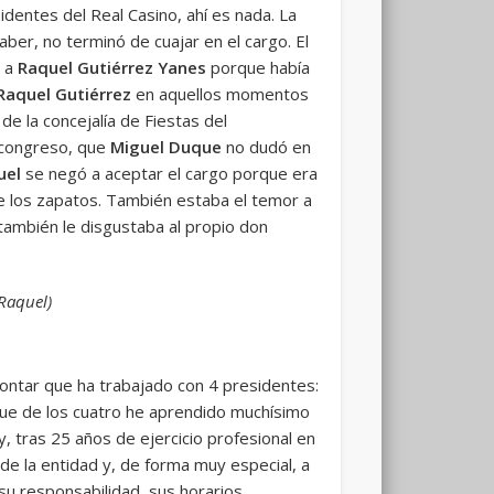
dentes del Real Casino, ahí es nada. La
er, no terminó de cuajar en el cargo. El
a a
Raquel Gutiérrez
Yanes
porque había
Raquel Gutiérrez
en aquellos momentos
de la concejalía de Fiestas del
l congreso, que
Miguel Duque
no dudó en
uel
se negó a aceptar el cargo porque era
 de los zapatos. También estaba el temor a
 también le disgustaba al propio don
 Raquel)
ntar que ha trabajado con 4 presidentes:
que de los cuatro he aprendido muchísimo
y, tras 25 años de ejercicio profesional en
l de la entidad y, de forma muy especial, a
su responsabilidad, sus horarios