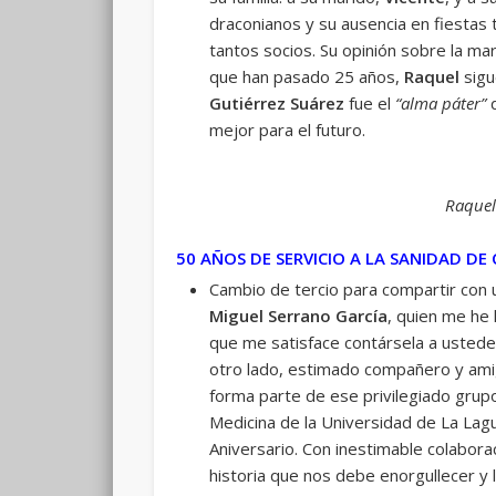
draconianos y su ausencia en fiesta
tantos socios. Su opinión sobre la ma
que han pasado 25 años,
Raquel
sigu
Gutiérrez Suárez
fue el
“alma páter”
d
mejor para el futuro.
Raquel
50 AÑOS DE SERVICIO A LA SANIDAD DE
Cambio de tercio para compartir con 
Miguel Serrano García
, quien me he
que me satisface contársela a ustedes
otro lado, estimado compañero y amig
forma parte de ese privilegiado grup
Medicina de la Universidad de La La
Aniversario. Con inestimable colabora
historia que nos debe enorgullecer y l