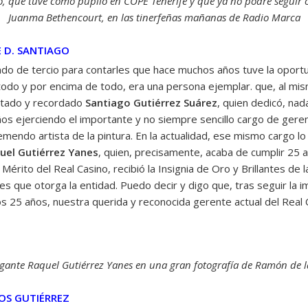
io, que tuve como pupilo en COPE Tenerife y que ya no podré seguir
Juanma Bethencourt, en las tinerfeñas mañanas de Radio Marca
E D. SANTIAGO
do de tercio para contarles que hace muchos años tuve la oportun
todo y por encima de todo, era una persona ejemplar. que, al mis
etado y recordado
Santiago Gutiérrez Suárez
, quien dedicó, na
años ejerciendo el importante y no siempre sencillo cargo de ger
emendo artista de la pintura. En la actualidad, ese mismo cargo l
uel Gutiérrez Yanes
, quien, precisamente, acaba de cumplir 25 
 Mérito del Real Casino, recibió la Insignia de Oro y Brillantes de
s que otorga la entidad. Puedo decir y digo que, tras seguir la i
s 25 años, nuestra querida y reconocida gerente actual del Real
gante Raquel Gutiérrez Yanes en una gran fotografía de Ramón de 
LOS GUTIÉRREZ