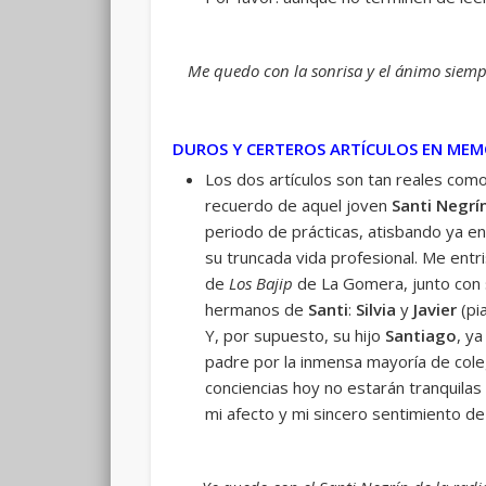
Me quedo con la sonrisa y el ánimo siemp
DUROS Y CERTEROS ARTÍCULOS EN MEM
Los dos artículos son tan reales com
recuerdo de aquel joven
Santi Negrí
periodo de prácticas, atisbando ya e
su truncada vida profesional. Me entr
de
Los Bajip
de La Gomera, junto con
hermanos de
Santi
:
Silvia
y
Javier
(pi
Y, por supuesto, su hijo
Santiago
, y
padre por la inmensa mayoría de coleg
conciencias hoy no estarán tranquilas
mi afecto y mi sincero sentimiento de