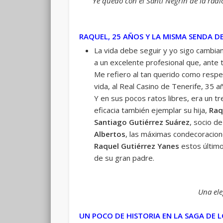
Ye quedo con el Santi Negrín de la rad
RAQUEL, 25 AÑOS Y LA MISMA SENDA D
La vida debe seguir y yo sigo cambian
a un excelente profesional que, ante 
Me refiero al tan querido como resp
vida, al Real Casino de Tenerife, 35 
Y en sus pocos ratos libres, era un tr
eficacia también ejemplar su hija,
Raq
Santiago Gutiérrez Suárez
, socio de
Albertos
, las máximas condecoracione
Raquel Gutiérrez Yanes
estos último
de su gran padre.
Una ele
UN POCO DE HISTORIA EN LA SAGA DE 