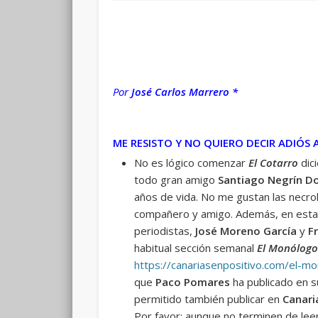
Por
José Carlos Marrero *
ME RESISTO Y NO QUIERO DECIR ADIÓS 
No es lógico comenzar
El Cotarro
dici
todo gran amigo
Santiago Negrín D
años de vida. No me gustan las necroló
compañero y amigo. Además, en esta 
periodistas,
José Moreno García
y
F
habitual sección semanal
El Monólogo
https://canariasenpositivo.com/el-m
que
Paco Pomares
ha publicado en s
permitido también publicar en
Canari
Por favor: aunque no terminen de lee