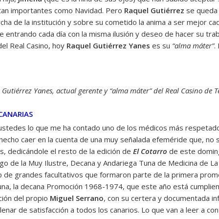
s tan importantes como Navidad. Pero
Raquel Gutiérrez
se queda 
rcha de la institución y sobre su cometido la anima a ser mejor c
e entrando cada día con la misma ilusión y deseo de hacer su trab
el Real Casino, hoy
Raquel Gutiérrez Yanes
es su
“alma máter”
.
 Gutiérrez Yanes, actual gerente y “alma máter” del Real Casino de Te
 CANARIAS
ustedes lo que me ha contado uno de los médicos más respetados
 hecho caer en la cuenta de una muy señalada efeméride que, no 
, dedicándole el resto de la edición de
El Cotarro
de este doming
o de la Muy Ilustre, Decana y Andariega Tuna de Medicina de La
o de grandes facultativos que formaron parte de la primera pro
guna, la decana Promoción 1968-1974, que este año está cumplie
ción del propio
Miguel Serrano
, con su certera y documentada i
lenar de satisfacción a todos los canarios. Lo que van a leer a cont