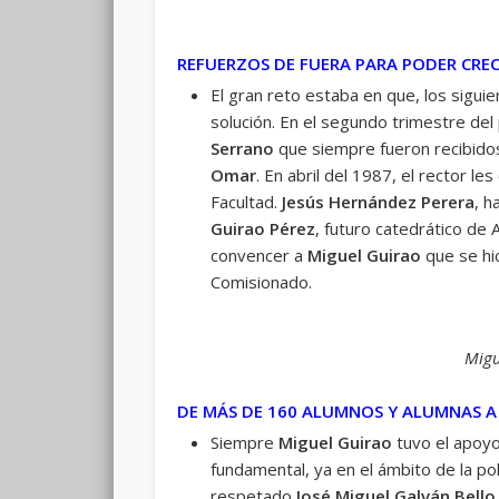
REFUERZOS DE FUERA PARA PODER CREC
El gran reto estaba en que, los sigui
solución. En el segundo trimestre de
Serrano
que siempre fueron recibido
Omar
. En abril del 1987, el rector l
Facultad.
Jesús Hernández Perera
, h
Guirao Pérez
, futuro catedrático de 
convencer a
Miguel Guirao
que se hic
Comisionado.
Migu
DE MÁS DE 160 ALUMNOS Y ALUMNAS A
Siempre
Miguel Guirao
tuvo el apoy
fundamental, ya en el ámbito de la po
respetado
José Miguel Galván Bello