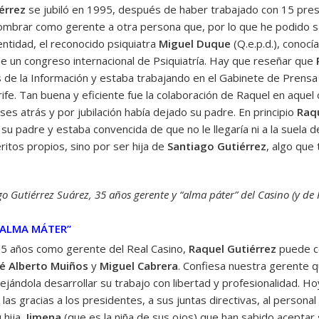
érrez
se jubiló en 1995, después de haber trabajado con 15 presi
ombrar como gerente a otra persona que, por lo que he podido sab
ntidad, el reconocido psiquiatra
Miguel Duque
(Q.e.p.d.), conocí
de un congreso internacional de Psiquiatría. Hay que reseñar que
s de la Información y estaba trabajando en el Gabinete de Prensa 
fe. Tan buena y eficiente fue la colaboración de Raquel en aque
es atrás y por jubilación había dejado su padre. En principio
Raq
 su padre y estaba convencida de que no le llegaría ni a la suela
ritos propios, sino por ser hija de
Santiago Gutiérrez
, algo que
o Gutiérrez Suárez, 35 años gerente y “alma páter” del Casino (y de
“ALMA MÁTER”
5 años como gerente del Real Casino,
Raquel Gutiérrez
puede co
é Alberto Muiños
y
Miguel Cabrera
. Confiesa nuestra gerente 
jándola desarrollar su trabajo con libertad y profesionalidad. Ho
 las gracias a los presidentes, a sus juntas directivas, al persona
u hija,
Jimena
(que es la niña de sus ojos) que han sabido aceptar 