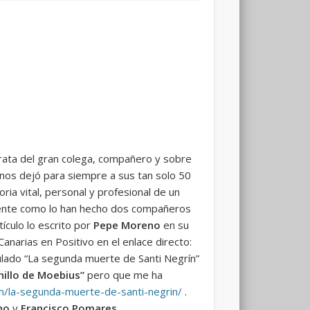
trata del gran colega, compañero y sobre
nos dejó para siempre a sus tan solo 50
ria vital, personal y profesional de un
mente como lo han hecho dos compañeros
ículo lo escrito por
Pepe Moreno
en su
anarias en Positivo en el enlace directo:
tulado “La segunda muerte de Santi Negrín”
Anillo de Moebius”
pero que me ha
om/la-segunda-muerte-de-santi-negrin/
.
no
y
Francisco Pomares
.