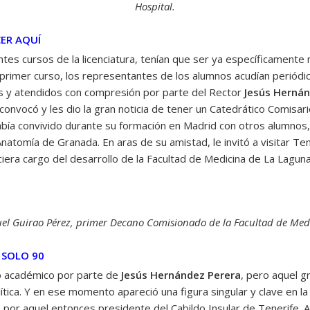
Hospital.
ER AQUÍ
entes cursos de la licenciatura, tenían que ser ya específicamente
l primer curso, los representantes de los alumnos acudían perió
s y atendidos con compresión por parte del Rector
Jesús Hernán
es convocó y les dio la gran noticia de tener un Catedrático Comisar
abía convivido durante su formación en Madrid con otros alumnos
Anatomía de Granada. En aras de su amistad, le invitó a visitar Ten
iera cargo del desarrollo de la Facultad de Medicina de La Laguna
el Guirao Pérez, primer Decano Comisionado de la Facultad de Med
 SOLO 90
o académico por parte de
Jesús Hernández Perera
, pero aquel g
lítica. Y en ese momento apareció una figura singular y clave en 
, por aquel entonces presidente del Cabildo Insular de Tenerife. 