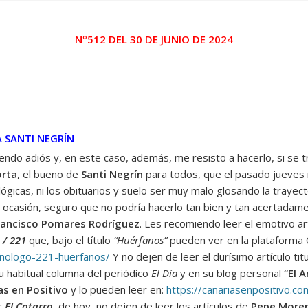
Nº512 DEL 30 DE JUNIO DE 2024
A SANTI NEGRÍN
endo adiós y, en este caso, además, me resisto a hacerlo, si se 
orta
, el bueno de
Santi Negrín
para todos, que el pasado jueves 
gicas, ni los obituarios y suelo ser muy malo glosando la trayecto
ocasión, seguro que no podría hacerlo tan bien y tan acertada
rancisco Pomares Rodríguez
. Les recomiendo leer el emotivo art
 / 221
que, bajo el título
“Huérfanos”
pueden ver en la plataforma C
onologo-221-huerfanos/
Y no dejen de leer el durísimo artículo ti
u habitual columna del periódico
El Día
y en su blog personal
“El 
as en Positivo
y lo pueden leer en:
https://canariasenpositivo.c
r
El Cotarro
, de hoy, no dejen de leer los artículos de
Pepe More