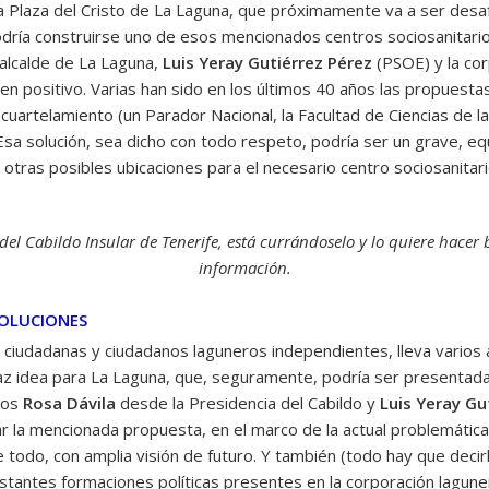
a la Plaza del Cristo de La Laguna, que próximamente va a ser des
odría construirse uno de esos mencionados centros sociosanitario
 alcalde de La Laguna,
Luis Yeray Gutiérrez Pérez
(PSOE) y la co
en positivo. Varias han sido en los últimos 40 años las propuesta
cuartelamiento (un Parador Nacional, la Facultad de Ciencias de la
 Esa solución, sea dicho con todo respeto, podría ser un grave, eq
 otras posibles ubicaciones para el necesario centro sociosanitar
el Cabildo Insular de Tenerife, está currándoselo y lo quiere hacer b
información.
SOLUCIONES
ciudadanas y ciudadanos laguneros independientes, lleva varios
az idea para La Laguna, que, seguramente, podría ser presentad
vos
Rosa Dávila
desde la Presidencia del Cabildo y
Luis Yeray Gu
zar la mencionada propuesta, en el marco de la actual problemáti
 todo, con amplia visión de futuro. Y también (todo hay que decir
stantes formaciones políticas presentes en la corporación lagune