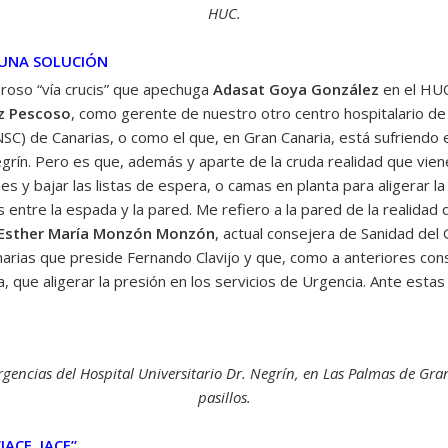
HUC.
GUNA SOLUCIÓN
loroso “vía crucis” que apechuga
Adasat Goya
González
en el HUC
z Pescoso
, como gerente de nuestro otro centro hospitalario de r
SC) de Canarias, o como el que, en Gran Canaria, está sufriendo 
ín. Pero es que, además y aparte de la cruda realidad que viene 
s y bajar las listas de espera, o camas en planta para aligerar la
es entre la espada y la pared. Me refiero a la pared de la realida
Esther María Monzón Monzón
, actual consejera de Sanidad del 
arias que preside Fernando Clavijo y que, como a anteriores con
a, que aligerar la presión en los servicios de Urgencia. Ante est
gencias del Hospital Universitario Dr. Negrín, en Las Palmas de Gran
pasillos.
ACE, JACE”