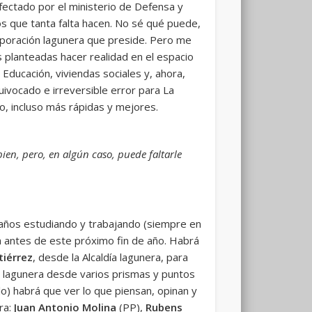
afectado por el ministerio de Defensa y
s que tanta falta hacen. No sé qué puede,
rporación lagunera que preside. Pero me
s planteadas hacer realidad en el espacio
 Educación, viviendas sociales y, ahora,
uivocado e irreversible error para La
io, incluso más rápidas y mejores.
ien, pero, en algún caso, puede faltarle
 años estudiando y trabajando (siempre en
a antes de este próximo fin de año. Habrá
tiérrez
, desde la Alcaldía lagunera, para
ca lagunera desde varios prismas y puntos
lo) habrá que ver lo que piensan, opinan y
ra:
Juan Antonio Molina
(PP),
Rubens