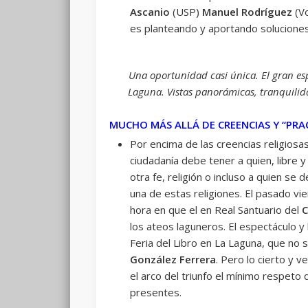
Ascanio
(USP)
Manuel Rodríguez
(V
es planteando y aportando soluciones 
Una oportunidad casi única. El gran es
Laguna. Vistas panorámicas, tranquilida
MUCHO MÁS ALLÁ DE CREENCIAS Y “PRA
Por encima de las creencias religiosa
ciudadanía debe tener a quien, libre y
otra fe, religión o incluso a quien s
una de estas religiones. El pasado vi
hora en que el en Real Santuario del
C
los ateos laguneros. El espectáculo y
Feria del Libro en La Laguna, que no s
González Ferrera
. Pero lo cierto y 
el arco del triunfo el mínimo respeto q
presentes.