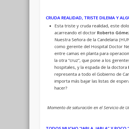
CRUDA REALIDAD, TRISTE DILEMA Y AL
Esta triste y cruda realidad, este do
acarreando el doctor
Roberto Góme
Nuestra Señora de la Candelaria (HUN
como gerente del Hospital Doctor Negr
entre camas en planta para operacione
la otra “cruz”, que pone a los gerent
hospitales, y la espada de la doctora
representa a todo el Gobierno de Can
importa más bajar las listas de esper
hacer?
Momento de saturación en el Servicio de Ur
TODOS MUCHO “JABLA, JABLA” Y POCO “J