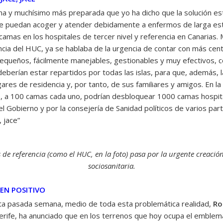
 y muchísimo más preparada que yo ha dicho que la solución est
ue puedan acoger y atender debidamente a enfermos de larga est
mas en los hospitales de tercer nivel y referencia en Canarias.
cia del HUC, ya se hablaba de la urgencia de contar con más cen
equeños, fácilmente manejables, gestionables y muy efectivos, 
eberían estar repartidos por todas las islas, para que, además, 
ares de residencia y, por tanto, de sus familiares y amigos. En la
, a 100 camas cada uno, podrían desbloquear 1000 camas hospit
 Gobierno y por la consejería de Sanidad políticos de varios parti
, jace”
 de referencia (como el HUC, en la foto) pasa por la urgente creació
sociosanitaria.
EN POSITIVO
ta pasada semana, medio de toda esta problemática realidad,
Ro
nerife, ha anunciado que en los terrenos que hoy ocupa el emble