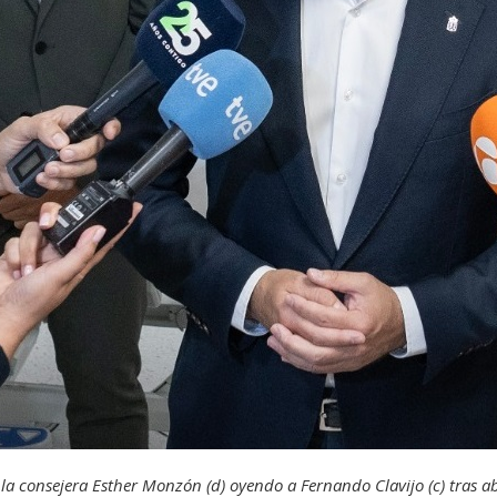
 la consejera Esther Monzón (d) oyendo a Fernando Clavijo (c) tras ab