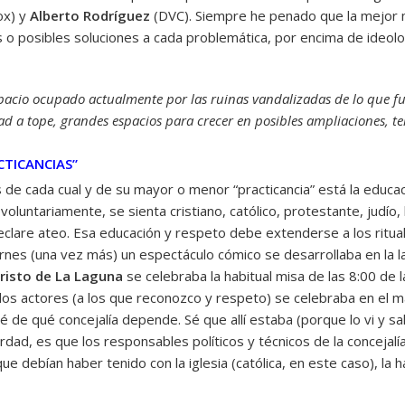
ox) y
Alberto Rodríguez
(DVC). Siempre he penado que la mejor 
o posibles soluciones a cada problemática, por encima de ideolog
pacio ocupado actualmente por las ruinas vandalizadas de lo que fue
d a tope, grandes espacios para crecer en posibles ampliaciones, te
CTICANCIAS”
s de cada cual y de su mayor o menor “practicancia” está la educa
 voluntariamente, se sienta cristiano, católico, protestante, judío,
e declare ateo. Esa educación y respeto debe extenderse a los ritu
ernes (una vez más) un espectáculo cómico se desarrollaba en la la
risto de La Laguna
se celebraba la habitual misa de las 8:00 de 
 los actores (a los que reconozco y respeto) se celebraba en el 
é de qué concejalía depende. Sé que allí estaba (porque lo vi y sa
verdad, es que los responsables políticos y técnicos de la conceja
ue debían haber tenido con la iglesia (católica, en este caso), la ha