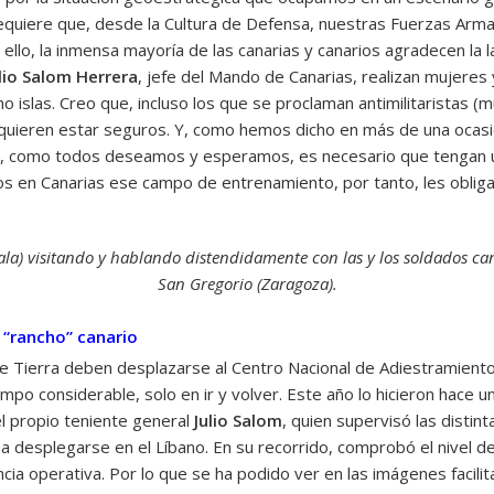
y requiere que, desde la Cultura de Defensa, nuestras Fuerzas Arm
or ello, la inmensa mayoría de las canarias y canarios agradecen la 
lio Salom Herrera
, jefe del Mando de Canarias, realizan mujeres
cho islas. Creo que, incluso los que se proclaman antimilitaristas 
quieren estar seguros. Y, como hemos dicho en más de una ocasi
, como todos deseamos y esperamos, es necesario que tengan u
en Canarias ese campo de entrenamiento, por tanto, les obliga a 
pala) visitando y hablando distendidamente con las y los soldados c
San Gregorio (Zaragoza).
 “rancho” canario
de Tierra deben desplazarse al Centro Nacional de Adiestramient
po considerable, solo en ir y volver. Este año lo hicieron hace u
del propio teniente general
Julio Salom
, quien supervisó las distin
a desplegarse en el Líbano. En su recorrido, comprobó el nivel d
cia operativa. Por lo que se ha podido ver en las imágenes facili