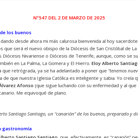
Nº547 DEL 2 DE MARZO DE 2025
 de los buenos
dando desde ahora mi más calurosa bienvenida al hoy sacerdote
s que será el nuevo obispo de la Diócesis de San Cristóbal de La
Diócesis Nivariense o Diócesis de Tenerife, aunque, como se sue
también en La Palma, La Gomera y El Hierro.
Eloy Alberto Santia
ría que retrógrada, ya se ha adelantado a poner que
“tenemos nuevo
de que nuestra Iglesia Católica es inteligente y sabia. Yo creía q
Álvarez Afonso
(que sigue luchando con su enfermedad y al que 
 canario. Me equivoqué de plano.
erto Santiago Santiago, un “canarión” de los buenos, preparado y d
la gastronomía
Alberto Santiago Santiago,
que, efectivamente, es “canarión” pe