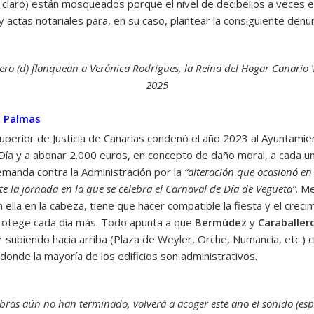
claro) están mosqueados porque el nivel de decibelios a veces es
actas notariales para, en su caso, plantear la consiguiente denu
lero (d) flanquean a Verónica Rodrigues, la Reina del Hogar Canario
2025
s Palmas
uperior de Justicia de Canarias condenó el año 2023 al Ayuntami
e Día y a abonar 2.000 euros, en concepto de daño moral, a cada un
emanda contra la Administración por la
“alteración que ocasionó en 
e la jornada en la que se celebra el Carnaval de Día de Vegueta”
. M
 ella en la cabeza, tiene que hacer compatible la fiesta y el crec
 protege cada día más. Todo apunta a que
Bermúdez
y
Caraballer
 subiendo hacia arriba (Plaza de Weyler, Orche, Numancia, etc.) c
donde la mayoría de los edificios son administrativos.
obras aún no han terminado, volverá a acoger este año el sonido (es