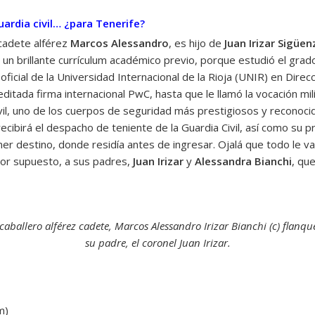
ardia civil… ¿para Tenerife?
 cadete alférez
Marcos Alessandro
, es hijo de
Juan Irizar Sigüen
 un brillante currículum académico previo, porque estudió el gra
ficial de la Universidad Internacional de la Rioja (UNIR) en Direc
editada firma internacional PwC, hasta que le llamó la vocación m
vil, uno de los cuerpos de seguridad más prestigiosos y reconocid
ecibirá el despacho de teniente de la Guardia Civil, así como su
er destino, donde residía antes de ingresar. Ojalá que todo le v
por supuesto, a sus padres,
Juan Irizar
y
Alessandra Bianchi
, qu
caballero alférez cadete, Marcos Alessandro Irizar Bianchi (c) flanq
su padre, el coronel Juan Irizar.
m)