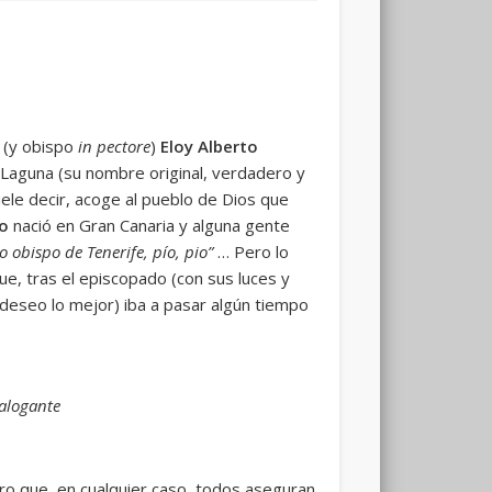
 (y obispo
in pectore
)
Eloy Alberto
 Laguna (su nombre original, verdadero y
le decir, acoge al pueblo de Dios que
go
nació en Gran Canaria y alguna gente
 obispo de Tenerife, pío, pio”
… Pero lo
ue, tras el episcopado (con sus luces y
deseo lo mejor) iba a pasar algún tiempo
ialogante
ro que, en cualquier caso, todos aseguran