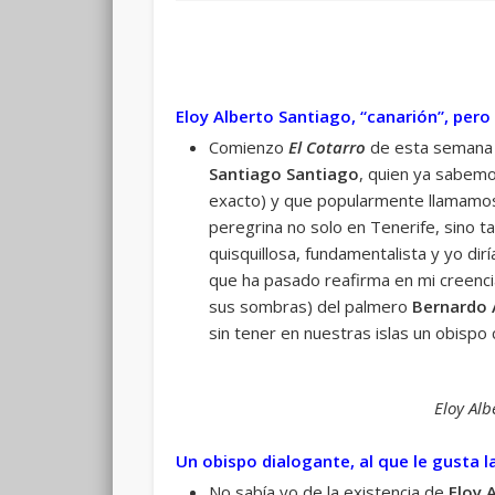
Eloy Alberto Santiago, “canarión”, pero
Comienzo
El Cotarro
de esta semana 
Santiago Santiago
, quien ya sabemo
exacto) y que popularmente llamamos 
peregrina no solo en Tenerife, sino 
quisquillosa, fundamentalista y yo di
que ha pasado reafirma en mi creencia 
sus sombras) del palmero
Bernardo 
sin tener en nuestras islas un obispo
Eloy Alb
Un obispo dialogante, al que le gusta 
No sabía yo de la existencia de
Eloy 