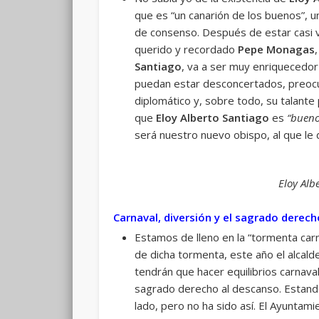
que es “un canarión de los buenos”, u
de consenso. Después de estar casi ve
querido y recordado
Pepe Monagas
Santiago
, va a ser muy enriquecedor
puedan estar desconcertados, preocu
diplomático y, sobre todo, su talant
que
Eloy Alberto Santiago
es
“bueno
será nuestro nuevo obispo, al que le
Eloy Alb
Carnaval, diversión y el sagrado derec
Estamos de lleno en la “tormenta carn
de dicha tormenta, este año el alcald
tendrán que hacer equilibrios carnaval
sagrado derecho al descanso. Estando
lado, pero no ha sido así. El Ayuntami