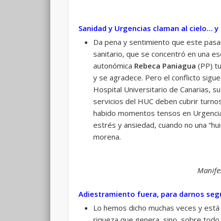
Sanidad y Urgencias claman al cielo… y
Da pena y sentimiento que este pasado
sanitario, que se concentró en una e
autonómica
Rebeca Paniagua
(PP) tu
y se agradece. Pero el conflicto sigue
Hospital Universitario de Canarias, s
servicios del HUC deben cubrir turno
habido momentos tensos en Urgencias
estrés y ansiedad, cuando no una “hui
morena.
Manifes
Adiestramiento fuera, para darnos seg
Lo hemos dicho muchas veces y está c
riqueza que genera, sino, sobre todo