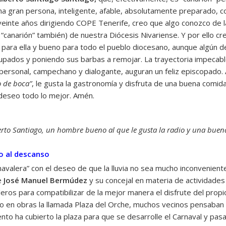
na gran persona, inteligente, afable, absolutamente preparado, c
inte años dirigiendo COPE Tenerife, creo que algo conozco de las
, “canarión” también) de nuestra Diócesis Nivariense. Y por ello 
 para ella y bueno para todo el pueblo diocesano, aunque algún de
pados y poniendo sus barbas a remojar. La trayectoria impecabl
e personal, campechano y dialogante, auguran un feliz episcopado
 de boca”
, le gusta la gastronomía y disfruta de una buena comid
 deseo todo lo mejor. Amén.
erto Santiago, un hombre bueno al que le gusta la radio y una bue
ho al descanso
avalera” con el deseo de que la lluvia no sea mucho inconvenient
e
José Manuel Bermúdez
y su concejal en materia de actividades
eros para compatibilizar de la mejor manera el disfrute del propio
 en obras la llamada Plaza del Orche, muchos vecinos pensaban q
ento ha cubierto la plaza para que se desarrolle el Carnaval y pas