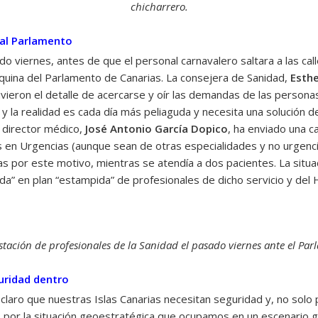
chicharrero.
 al Parlamento
 viernes, antes de que el personal carnavalero saltara a las calle
squina del Parlamento de Canarias. La consejera de Sanidad,
Esth
vieron el detalle de acercarse y oír las demandas de las person
 y la realidad es cada día más peliaguda y necesita una solución 
u director médico,
José Antonio García Dopico
, ha enviado una 
s en Urgencias (aunque sean de otras especialidades y no urgenci
 por este motivo, mientras se atendía a dos pacientes. La situa
da” en plan “estampida” de profesionales de dicho servicio y del 
tación de profesionales de la Sanidad el pasado viernes ante el Pa
uridad dentro
laro que nuestras Islas Canarias necesitan seguridad y, no solo 
, por la situación geoestratégica que ocupamos en un escenario 