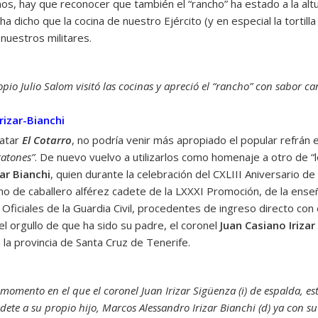
mos, hay que reconocer que también el “rancho” ha estado a la alt
 dicho que la cocina de nuestro Ejército (y en especial la tortilla
nuestros militares.
opio Julio Salom visitó las cocinas y apreció el “rancho” con sabor ca
Irizar-Bianchi
matar
El Cotarro
, no podría venir más apropiado el popular refrán
ratones”
. De nuevo vuelvo a utilizarlos como homenaje a otro de “lo
ar Bianchi
, quien durante la celebración del CXLIII Aniversario d
ho de caballero alférez cadete de la LXXXI Promoción, de la ense
 Oficiales de la Guardia Civil, procedentes de ingreso directo con 
el orgullo de que ha sido su padre, el coronel
Juan Casiano Iriza
a provincia de Santa Cruz de Tenerife.
momento en el que el coronel Juan Irizar Sigüenza (i) de espalda, e
adete a su propio hijo, Marcos Alessandro Irizar Bianchi (d) ya con 