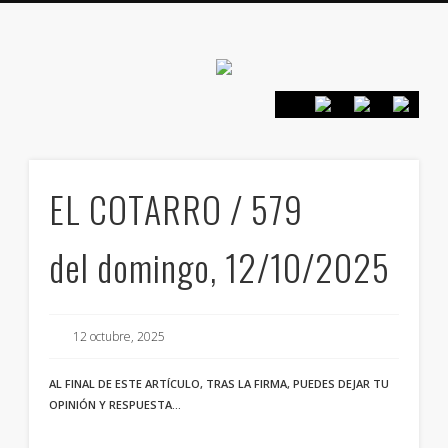
Canarias en
positivo
PRESENTACIÓN
CONTACTO
PRINCIPIOS
INICIO
EL COTARRO / 579
del domingo, 12/10/2025
12 octubre, 2025
AL FINAL DE ESTE ARTÍCULO, TRAS LA FIRMA, PUEDES DEJAR TU
OPINIÓN Y RESPUESTA…