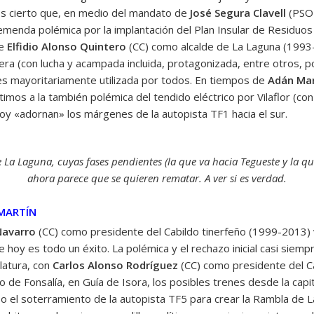
os cierto que, en medio del mandato de
José Segura Clavell
(PSOE
menda polémica por la implantación del Plan Insular de Residuos 
de
Elfidio Alonso Quintero
(CC) como alcalde de La Laguna (1993-
era (con lucha y acampada incluida, protagonizada, entre otros, po
 es mayoritariamente utilizada por todos. En tiempos de
Adán Mar
imos a la también polémica del tendido eléctrico por Vilaflor (con
oy «adornan» los márgenes de la autopista TF1 hacia el sur.
e La Laguna, cuyas fases pendientes (la que va hacia Tegueste y la q
ahora parece que se quieren rematar. A ver si es verdad.
 MARTÍN
Navarro
(CC) como presidente del Cabildo tinerfeño (1999-2013) 
ue hoy es todo un éxito. La polémica y el rechazo inicial casi siemp
slatura, con
Carlos Alonso Rodríguez
(CC) como presidente del C
o de Fonsalía, en Guía de Isora, los posibles trenes desde la capita
 o el soterramiento de la autopista TF5 para crear la Rambla de