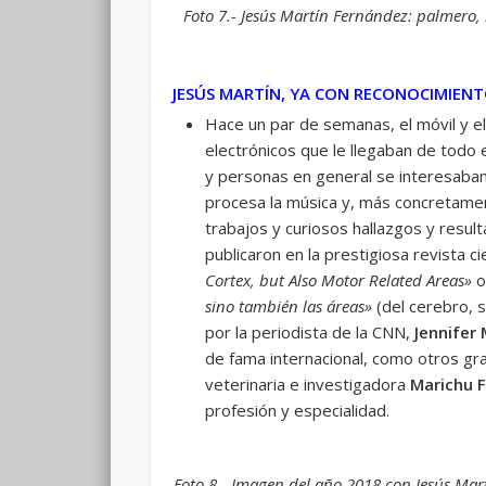
Foto 7.- Jesús Martín Fernández: palmero, 
JESÚS MARTÍN, YA CON RECONOCIMIEN
Hace un par de semanas, el móvil y 
electrónicos que le llegaban de todo 
y personas en general se interesaban 
procesa la música y, más concretamente
trabajos y curiosos hallazgos y result
publicaron en la prestigiosa revista ci
Cortex, but Also Motor Related Areas»
o
sino también las áreas»
(del cerebro, 
por la periodista de la CNN,
Jennifer
de fama internacional, como otros g
veterinaria e investigadora
Marichu 
profesión y especialidad.
Foto 8.- Imagen del año 2018 con Jesús Mart