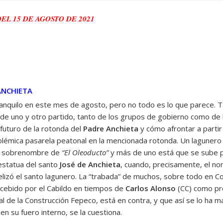
DEL 15 DE AGOSTO DE 2021
ANCHIETA
anquilo en este mes de agosto, pero no todo es lo que parece. Ta
de uno y otro partido, tanto de los grupos de gobierno como de l
futuro de la rotonda del
Padre Anchieta
y cómo afrontar a partir
a polémica pasarela peatonal en la mencionada rotonda. Un laguner
el sobrenombre de
“El Oleoducto”
y más de uno está que se sube p
estatua del santo
José de Anchieta
, cuando, precisamente, el no
gelizó el santo lagunero. La “trabada” de muchos, sobre todo en Co
ncebido por el Cabildo en tiempos de
Carlos Alonso
(CC) como pr
al de la Construcción Fepeco, está en contra, y que así se lo ha m
 en su fuero interno, se la cuestiona.