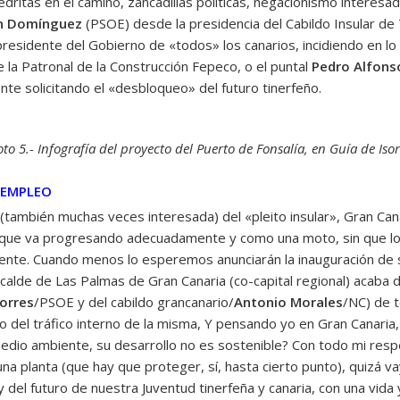
edritas en el camino, zancadillas políticas, negacionismo intere
ín Domínguez
(PSOE) desde la presidencia del Cabildo Insular de 
residente del Gobierno de «todos» los canarios, incidiendo en lo
e la Patronal de la Construcción Fepeco, o el puntal
Pedro Alfons
te solicitando el «desbloqueo» del futuro tinerfeño.
oto 5.- Infografía del proyecto del Puerto de Fonsalía, en Guía de Isor
L EMPLEO
» (también muchas veces interesada) del «pleito insular», Gran Can
 que va progresando adecuadamente y como una moto, sin que los
nte. Cuando menos lo esperemos anunciarán la inauguración de su t
lcalde de Las Palmas de Gran Canaria (co-capital regional) acaba d
Torres
/PSOE y del cabildo grancanario/
Antonio Morales
/NC) de t
o del tráfico interno de la misma, Y pensando yo en Gran Canaria
medio ambiente, su desarrollo no es sostenible? Con todo mi resp
una planta (que hay que proteger, sí, hasta cierto punto), quizá 
y del futuro de nuestra Juventud tinerfeña y canaria, con una vida 