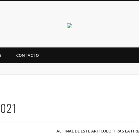
Canarias en positi
S
CONTACTO
ealidad y futuro de Canarias
2021
AL FINAL DE ESTE ARTÍCULO, TRAS LA FI