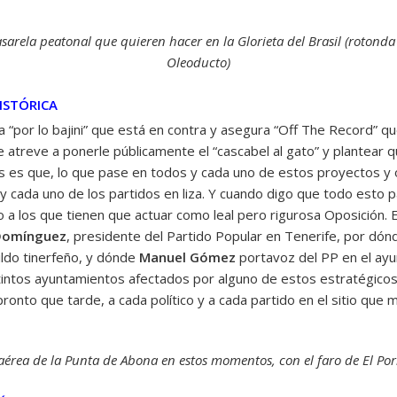
sarela peatonal que quieren hacer en la Glorieta del Brasil (rotonda
Oleoducto)
ISTÓRICA
“por lo bajini” que está en contra y asegura “Off The Record” qu
atreve a ponerle públicamente el “cascabel al gato” y plantear q
s es que, lo que pase en todos y cada uno de estos proyectos y o
cada uno de los partidos en liza. Y cuando digo que todo esto pas
o a los que tienen que actuar como leal pero rigurosa Oposición.
Domínguez
, presidente del Partido Popular en Tenerife, por dó
ildo tinerfeño, y dónde
Manuel Gómez
portavoz del PP en el ayu
tintos ayuntamientos afectados por alguno de estos estratégicos 
ronto que tarde, a cada político y a cada partido en el sitio que 
aérea de la Punta de Abona en estos momentos, con el faro de El Porí