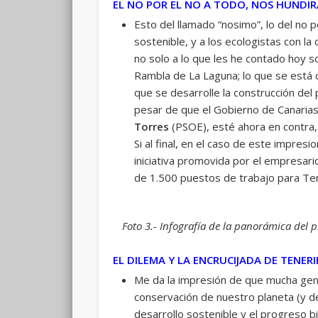
EL NO POR EL NO A TODO, NOS HUNDI
Esto del llamado “nosimo”, lo del no p
sostenible, y a los ecologistas con l
no solo a lo que les he contado hoy s
Rambla de La Laguna; lo que se está co
que se desarrolle la construcción del 
pesar de que el Gobierno de Canaria
Torres
(PSOE), esté ahora en contra,
Si al final, en el caso de este impre
iniciativa promovida por el empresario
de 1.500 puestos de trabajo para Ten
Foto 3.- Infografía de la panorámica del p
EL DILEMA Y LA ENCRUCIJADA DE TENERI
Me da la impresión de que mucha gent
conservación de nuestro planeta (y de
desarrollo sostenible y el progreso b