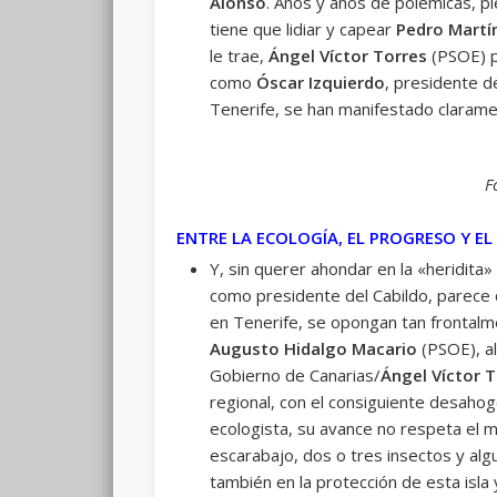
Alonso
. Años y años de polémicas, pi
tiene que lidiar y capear
Pedro Mart
le trae,
Ángel Víctor Torres
(PSOE) p
como
Óscar Izquierdo
, presidente d
Tenerife, se han manifestado claramen
F
ENTRE LA ECOLOGÍA, EL PROGRESO Y E
Y, sin querer ahondar en la «heridita
como presidente del Cabildo, parece
en Tenerife, se opongan tan frontalme
Augusto Hidalgo Macario
(PSOE), a
Gobierno de Canarias/
Ángel Víctor 
regional, con el consiguiente desahog
ecologista, su avance no respeta el 
escarabajo, dos o tres insectos y alg
también en la protección de esta isla 