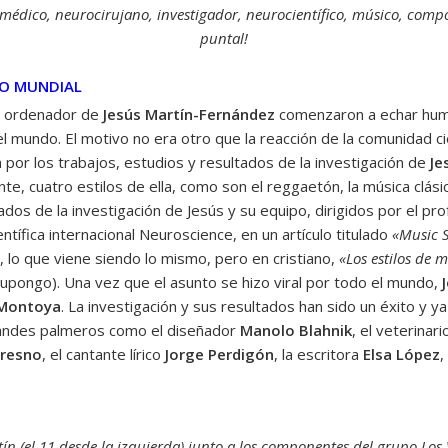
médico, neurocirujano, investigador, neurocientífico, músico, compos
puntal!
TO MUNDIAL
el ordenador de
Jesús Martín-Fernández
comenzaron a echar hum
el mundo. El motivo no era otro que la reacción de la comunidad c
por los trabajos, estudios y resultados de la investigación de
Je
, cuatro estilos de ella, como son el reggaetón, la música clásica,
ados de la investigación de Jesús y su equipo, dirigidos por el p
entífica internacional Neuroscience, en un artículo titulado
«Music S
, lo que viene siendo lo mismo, pero en cristiano,
«Los estilos de 
supongo). Una vez que el asunto se hizo viral por todo el mundo,
 Montoya
. La investigación y sus resultados han sido un éxito y y
randes palmeros como el diseñador
Manolo Blahnik
, el veterinar
Fresno
, el cantante lírico
Jorge Perdigón
, la escritora
Elsa López
,
ín (el 11 desde la izquierda) junto a los componentes del grupo Los 