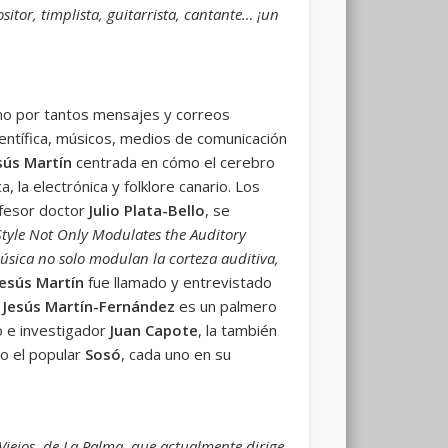
itor, timplista, guitarrista, cantante… ¡un
o por tantos mensajes y correos
ientífica, músicos, medios de comunicación
sús Martín
centrada en cómo el cerebro
 la electrónica y folklore canario. Los
rofesor doctor
Julio Plata-Bello
, se
tyle Not Only Modulates the Auditory
música no solo modulan la corteza auditiva,
Jesús Martín
fue llamado y entrevistado
a
Jesús Martín-Fernández
es un palmero
io e investigador
Juan Capote
, la también
 o el popular
Sosó
, cada uno en su
Viejos, de La Palma, que actualmente dirige.