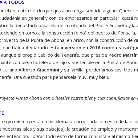
RÁ A TODOS
or el no, quizá sea lo que quizá no tenga sentido alguno. Querer e
a ciudadanía en general y con los empresarios en particular, quizá
obre la denostada pasarela de la rotonda del Padre Anchieta y la 
ciendo en torno a la construcción (o no) del puerto de Fonsalía, 
proyecto de la Punta de Abona, en Arico, con la construcción de ci
s, que
había declarado esta inversión en 2016 como estratégica
 aunque el propio Cabildo de Tenerife, que preside
Pedro Martí
sionante complejo hotelero de lujo y sostenible en la Punta de Ab
 italiano
Alberto Giacomini
y su familia, perderíamos casi tres m
erife. Una cuestión para pensársela muy, muy bien.
royecto Punta Abona con 5 hoteles sostenibles y casi camuflados en el
FE
e (yo mismo) está en un dilema o encrucijada con esto de la ecol
 nuestras islas y sus paisajes), la creación de empleo y manteni
ien entendido. Lograr todo esto de forma conjunta y al mismo tiem