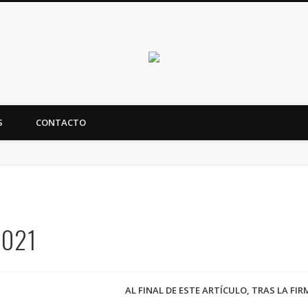
Canarias en positi
S
CONTACTO
ealidad y futuro de Canarias
2021
AL FINAL DE ESTE ARTÍCULO, TRAS LA FI