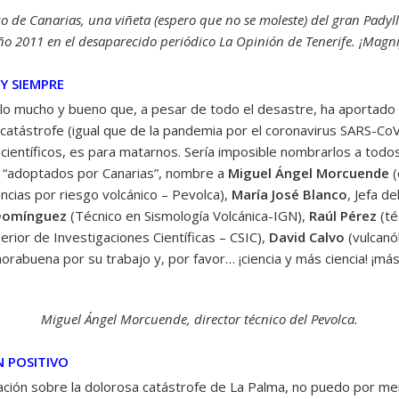
o de Canarias, una viñeta (espero que no se moleste) del gran Padyll
ño 2011 en el desaparecido periódico La Opinión de Tenerife. ¡Magní
 Y SIEMPRE
lo mucho y bueno que, a pesar de todo el desastre, ha aportado la
ta catástrofe (igual que de la pandemia por el coronavirus SARS
os científicos, es para matarnos. Sería imposible nombrarlos a tod
o “adoptados por Canarias”, nombre a
Miguel Ángel Morcuende
(
ncias por riesgo volcánico – Pevolca),
María José Blanco
, Jefa d
 Domínguez
(Técnico en Sismología Volcánica-IGN),
Raúl Pérez
(té
rior de Investigaciones Científicas – CSIC),
David Calvo
(vulcanó
orabuena por su trabajo y, por favor… ¡ciencia y más ciencia! ¡más
Miguel Ángel Morcuende, director técnico del Pevolca.
N POSITIVO
rmación sobre la dolorosa catástrofe de La Palma, no puedo por