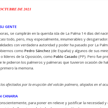
 OCTUBRE DE 2021
 SU GENTE
oras, se cumplirán en la querida isla de La Palma 14 días del naci
casi todo, pero, muy especialmente, innumerables y desgarradoras
lidades con verdadera autoridad y poder ha pasado por La Palm
gobiernos como
Pedro Sánchez
(de España) y algunos de sus mini
 o líderes de la Oposición, como
Pablo Casado
(PP). Pero fue pr
e le pidieron los palmeros y palmeras que tuvieron ocasión de hab
e primero la memoria.
n a los afectados por la erupción del volcán palmero, alojados en el ac
N CANARIA
onscientemente, para poner en relieve y justificar la necesidad y