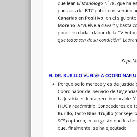
que lean
El Monólogo
Nº78, que ha es
puntales del BTC publica un sentido ar
Canarias en Positivo
, en el siguient
Moreno
la “vuelve a clavar” y hasta 
poner en duda la labor de la TV Auton
que todos son de su condición”
. Ladra
Pepe Mo
EL DR. BURILLO VUELVE A COORDINAR 
Porque se lo merece y es de justicia 
Coordinador del Servicio de Urgencia
La Justicia es lenta pero implacable. 
HUC a readmitirlo. Conocedores de to
Burillo
, tanto
Blas Trujillo
(consejero
SCS) optaron, en un gesto que les hon
que, finalmente, se ha ejecutado.