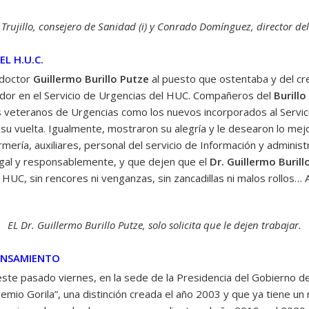
 Trujillo, consejero de Sanidad (i) y Conrado Domínguez, director de
EL H.U.C.
 doctor
Guillermo Burillo
Putze
al puesto que ostentaba y del cr
or en el Servicio de Urgencias del HUC. Compañeros del
Burillo
os veteranos de Urgencias como los nuevos incorporados al Servi
su vuelta. Igualmente, mostraron su alegría y le desearon lo me
mería, auxiliares, personal del servicio de Información y administ
legal y responsablemente, y que dejen que el
Dr. Guillermo Burill
HUC, sin rencores ni venganzas, sin zancadillas ni malos rollos…
EL Dr. Guillermo Burillo Putze, solo solicita que le dejen trabajar.
ENSAMIENTO
ste pasado viernes, en la sede de la Presidencia del Gobierno de
io Gorila”, una distinción creada el año 2003 y que ya tiene un r