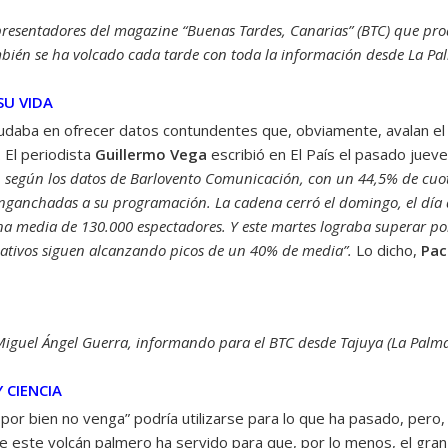
resentadores del magazine “Buenas Tardes, Canarias” (BTC) que prod
bién se ha volcado cada tarde con toda la información desde La Pa
SU VIDA
dudaba en ofrecer datos contundentes que, obviamente, avalan el 
 El periodista
Guillermo Vega
escribió en El País el pasado juev
, según los datos de Barlovento Comunicación, con un 44,5% de cuo
ganchadas a su programación. La cadena cerró el domingo, el día d
a media de 130.000 espectadores. Y este martes lograba superar por
ativos siguen alcanzando picos de un 40% de media”.
Lo dicho,
Pac
iguel Ángel Guerra, informando para el BTC desde Tajuya (La Palm
 CIENCIA
 por bien no venga” podría utilizarse para lo que ha pasado, per
e este volcán palmero ha servido para que, por lo menos, el gra