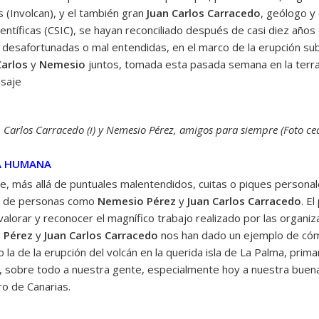
s (Involcan), y el también gran
Juan Carlos Carracedo
, geólogo y
entíficas (CSIC), se hayan reconciliado después de casi diez años 
desafortunadas o mal entendidas, en el marco de la erupción sub
Carlos
y
Nemesio
juntos, tomada esta pasada semana en la terra
nsaje
 Carlos Carracedo (i) y Nemesio Pérez, amigos para siempre (Foto ce
ZA HUMANA
 más allá de puntuales malentendidos, cuitas o piques personales 
na de personas como
Nemesio Pérez
y
Juan Carlos Carracedo
. E
lorar y reconocer el magnífico trabajo realizado por las organizac
 Pérez
y
Juan Carlos Carracedo
nos han dado un ejemplo de cóm
la de la erupción del volcán en la querida isla de La Palma, prima
y, sobre todo a nuestra gente, especialmente hoy a nuestra buen
ro de Canarias.