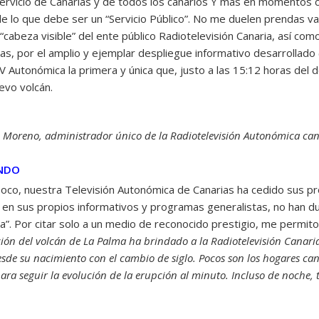
servicio de Canarias y de todos los canarios Y más en momentos c
 lo que debe ser un “Servicio Público”. No me duelen prendas valo
“cabeza visible” del ente público Radiotelevisión Canaria, así como
cas, por el amplio y ejemplar despliegue informativo desarrolla
 Autonómica la primera y única que, justo a las 15:12 horas del
uevo volcán.
 Moreno, administrador único de la Radiotelevisión Autonómica can
UNDO
poco, nuestra Televisión Autonómica de Canarias ha cedido sus pr
 en sus propios informativos y programas generalistas, no han du
a”. Por citar solo a un medio de reconocido prestigio, me permito
ión del volcán de La Palma ha brindado a la Radiotelevisión Canaria 
sde su nacimiento con el cambio de siglo. Pocos son los hogares ca
ra seguir la evolución de la erupción al minuto. Incluso de noche, t