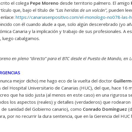
crito el colega
Pepe Moreno
desde territorio palmero. El amigo
tículo que, bajo el título de
“Las heridas de un volcán”
, pueden lee
e enlace:
https://canariasenpositivo.com/el-monologo-no078-las-h
coincido con él cuando alude a que, solo algún descerebrado (yo a
ómica Canaria y la implicación y trabajo de sus profesionales. A e
n, luego cabalgamos.
reno en pleno “directo” para el BTC desde el Puesto de Mando, en 
URGENCIAS
(nunca mejor dicho) me hago eco de la vuelta del doctor
Guillerm
s del Hospital Universitario de Canarias (HUC), del que, hace 16
Y creo que ha sido justa (al menos en este caso) en una rigurosa s
dos los aspectos (reales) y detalles (verdaderos) que rodearon
 de sanidad del Gobierno canario), como
Conrado Domínguez
(d
ra, por no recurrir la dura sentencia, que en la Gerencia del HUC