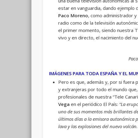
una buena televisión autonómicas al 
estar en vanguardia, dando ejemplo de
Paco Moreno
, como administrador y 
radio como de la televisión autonómi
el primer momento, siendo nuestra TV
vivo y en directo, el nacimiento del n
Paco
IMÁGENES PARA TODA ESPAÑA Y EL M
Pero es que, además y, por si fuera 
y extranjeras por todo el mundo que,
profesionales de nuestra “Tele Canari
Vega
en el periódico El País:
“La erupc
uno de sus momentos más brillantes de
últimos días a la emisora autonómica pa
lava y las explosiones del nuevo volcán.