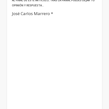
AL FINAL DE ESTE ARTÍCULO, TRAS LA FIRMA, PUEDES DEJAR TU
OPINIÓN Y RESPUESTA…
José Carlos Marrero *