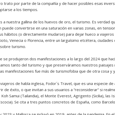
ro trato por parte de la compañía y de hacer posibles esas inversi
ptarse a los tiempos.
os a nuestra gallina de los huevos de oro, el turismo. Es verdad q
én puede convertirse en una saturación en varias zonas, en tensio
s hábitos (o directamente mudarse) para dejar hueco a viajeros co
ioto, Venecia o Florencia, entre un larguísimo etcétera, ciudade
 sobre turismo.
e se produjeron dos manifestaciones a lo largo del 2024 que ha
ramos tanto del turismo y que preserváramos nuestros paisajes na
 las manifestaciones fue más de turismofobia que de otra cosa y
 viajeros de habla inglesa, Fodor´s Travel, que es una especie de
ir de éxito, o que invitan a sus usuarios a “reconsiderar” si rea
 Koh Samui (Tailandia), el Monte Everest, Agrigento (Sicilia), las Is
scocia). Se cita a tres puntos concretos de España, como Barcelon
y 2023 y Mallorca se incluyó en 2019, antes de la pandemia. En el