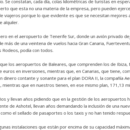
o. Se constatan, cada día, colas kilométricas de turistas en espe
ierto que esta no una materia de la empresa, pero pueden ejerce
de viajeros porque lo que evidente es que se necesitan mejores 
 alquiler.
ero en el aeropuerto de Tenerife Sur, donde un avión privado dejó
 de más de una veintena de vuelos hacia Gran Canaria, Fuerteventu
os Rodeos, podía con todos.
a, que los aeropuertos de Baleares, que comprenden los de Ibiza
 de euros en inversiones, mientras que, en Canarias, que tiene, c
n dinero contante y sonante para el plan DORA II, la compañía Aen
 mientras que en nuestros tienen, en ese mismo plan, 171,13 mil
ños y llevan años pidiendo que en la gestión de los aeropuertos
dente de Ashotel, llevan años demandando la inclusión de una nue
como el sellado de pasaportes o los taxis y no han tenido respue
unas instalaciones que están por encima de su capacidad máxima