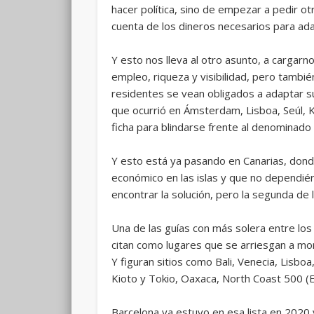
hacer política, sino de empezar a pedir ot
cuenta de los dineros necesarios para ada
Y esto nos lleva al otro asunto, a cargarn
empleo, riqueza y visibilidad, pero tambi
residentes se vean obligados a adaptar su
que ocurrió en Ámsterdam, Lisboa, Seúl, K
ficha para blindarse frente al denominado
Y esto está ya pasando en Canarias, dond
económico en las islas y que no dependié
encontrar la solución, pero la segunda de
Una de las guías con más solera entre los
citan como lugares que se arriesgan a mor
Y figuran sitios como Bali, Venecia, Lisboa,
Kioto y Tokio, Oaxaca, North Coast 500 (E
Barcelona ya estuvo en esa lista en 2020 