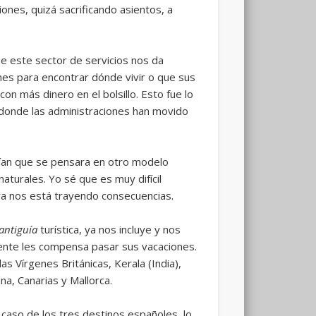
ones, quizá sacrificando asientos, a
ue este sector de servicios nos da
nes para encontrar dónde vivir o que sus
n más dinero en el bolsillo. Esto fue lo
s donde las administraciones han movido
cían que se pensara en otro modelo
turales. Yo sé que es muy difícil
 ya nos está trayendo consecuencias.
antiguía
turística, ya nos incluye y nos
lmente les compensa pasar sus vacaciones.
las Vírgenes Británicas, Kerala (India),
a, Canarias y Mallorca.
 caso de los tres destinos españoles, lo