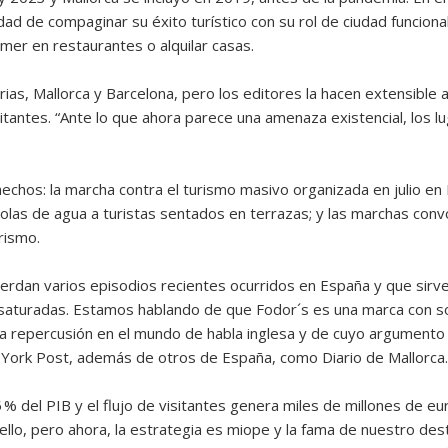
ad de compaginar su éxito turístico con su rol de ciudad funcional
mer en restaurantes o alquilar casas.
rias, Mallorca y Barcelona, pero los editores la hacen extensible
tantes. “Ante lo que ahora parece una amenaza existencial, los lug
echos: la marcha contra el turismo masivo organizada en julio en 
tolas de agua a turistas sentados en terrazas; y las marchas conv
rismo.
uerdan varios episodios recientes ocurridos en España y que si
 saturadas. Estamos hablando de que Fodor´s es una marca con so
ta repercusión en el mundo de habla inglesa y de cuyo argument
w York Post, además de otros de España, como Diario de Mallorca.
5 % del PIB y el flujo de visitantes genera miles de millones de 
lo, pero ahora, la estrategia es miope y la fama de nuestro des