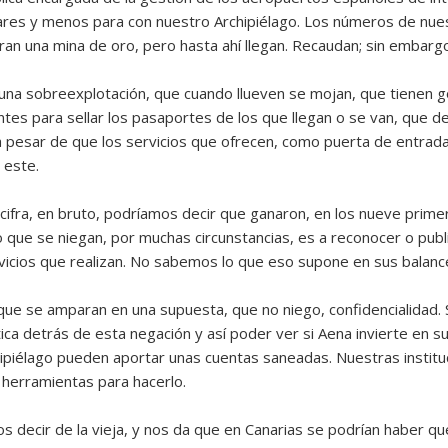
eares y menos para con nuestro Archipiélago. Los números de nue
eran una mina de oro, pero hasta ahí llegan. Recaudan; sin embarg
 una sobreexplotación, que cuando llueven se mojan, que tienen 
ntes para sellar los pasaportes de los que llegan o se van, que d
a pesar de que los servicios que ofrecen, como puerta de entrada
 este.
la cifra, en bruto, podríamos decir que ganaron, en los nueve pri
o que se niegan, por muchas circunstancias, es a reconocer o publ
ervicios que realizan. No sabemos lo que eso supone en sus balanc
que se amparan en una supuesta, que no niego, confidencialidad. 
ica detrás de esta negación y así poder ver si Aena invierte en su
ipiélago pueden aportar unas cuentas saneadas. Nuestras instituc
 herramientas para hacerlo.
decir de la vieja, y nos da que en Canarias se podrían haber q