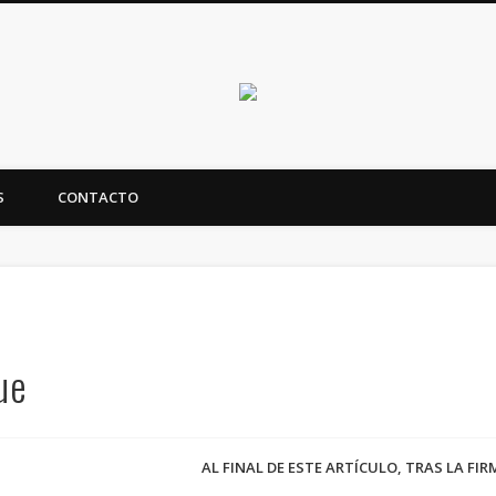
Canarias en positi
S
CONTACTO
ealidad y futuro de Canarias
ue
AL FINAL DE ESTE ARTÍCULO, TRAS LA FI