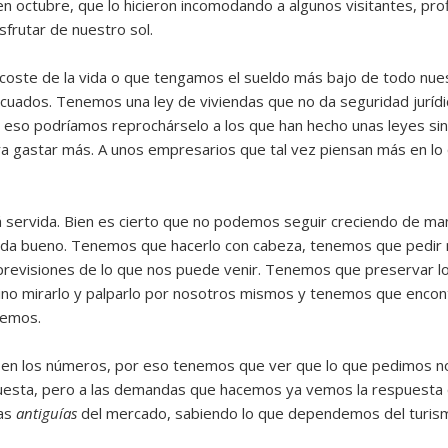
 octubre, que lo hicieron incomodando a algunos visitantes, profi
sfrutar de nuestro sol.
to coste de la vida o que tengamos el sueldo más bajo de todo n
cuados. Tenemos una ley de viviendas que no da seguridad jurídica
 eso podríamos reprochárselo a los que han hecho unas leyes si
a gastar más. A unos empresarios que tal vez piensan más en lo 
á servida. Bien es cierto que no podemos seguir creciendo de ma
ada bueno. Tenemos que hacerlo con cabeza, tenemos que pedir m
previsiones de lo que nos puede venir. Tenemos que preservar lo
o mirarlo y palparlo por nosotros mismos y tenemos que encontr
remos.
en los números, por eso tenemos que ver que lo que pedimos no 
uesta, pero a las demandas que hacemos ya vemos la respuesta
las
antiguías
del mercado, sabiendo lo que dependemos del turis