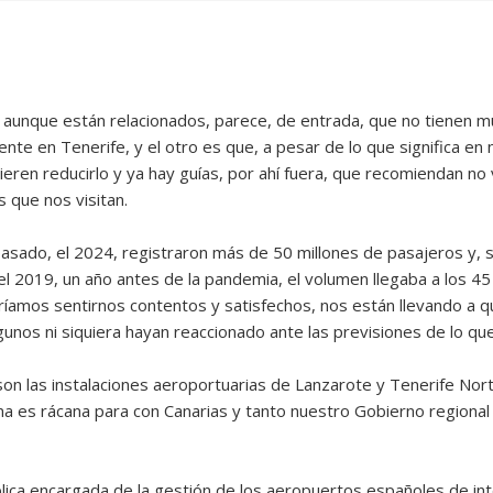
aunque están relacionados, parece, de entrada, que no tienen mu
nte en Tenerife, y el otro es que, a pesar de lo que significa en
eren reducirlo y ya hay guías, por ahí fuera, que recomiendan no 
 que nos visitan.
sado, el 2024, registraron más de 50 millones de pasajeros y, s
l 2019, un año antes de la pandemia, el volumen llegaba a los 45 
íamos sentirnos contentos y satisfechos, nos están llevando a 
gunos ni siquiera hayan reaccionado ante las previsiones de lo que
 son las instalaciones aeroportuarias de Lanzarote y Tenerife No
a es rácana para con Canarias y tanto nuestro Gobierno regional 
ica encargada de la gestión de los aeropuertos españoles de int