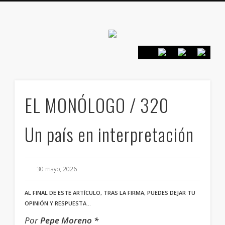
Canarias en
positivo
PRESENTACIÓN
CONTACTO
PRINCIPIOS
INICIO
EL MONÓLOGO / 320
Un país en interpretación
30 mayo, 2026
AL FINAL DE ESTE ARTÍCULO, TRAS LA FIRMA, PUEDES DEJAR TU
OPINIÓN Y RESPUESTA…
Por
Pepe Moreno *