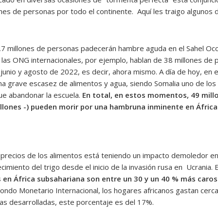
ones de personas por todo el continente. Aquí les traigo algunos 
7 millones de personas padecerán hambre aguda en el Sahel Occi
e las ONG internacionales, por ejemplo, hablan de 38 millones de
 junio y agosto de 2022, es decir, ahora mismo. A día de hoy, en e
na grave escasez de alimentos y agua, siendo Somalia uno de los
ue abandonar la escuela.
En total, en estos momentos, 49 mill
llones -) pueden morir por una hambruna inminente en África.
 precios de los alimentos está teniendo un impacto demoledor en 
cimiento del trigo desde el inicio de la invasión rusa en Ucrani
s en África subsahariana son entre un 30 y un 40 % más caro
 Fondo Monetario Internacional, los hogares africanos gastan cer
ías desarrolladas, este porcentaje es del 17%.