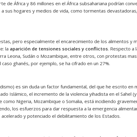
te de África y 86 millones en el África subsahariana podrían conv
n a sus hogares y medios de vida, como tormentas devastadoras, 
estas, pero especialmente el encarecimiento de los alimentos y m
e: la
aparición de tensiones sociales y conflictos
. Respecto a 
ra Leona, Sudán o Mozambique, entre otros, con protestas masivas
el caso ghanés, por ejemplo, se ha cifrado en un 27%.
hadismo) es sin duda un factor fundamental, del que he escrito en 
do Islámico, el incremento de la violencia yihadista en el Sahel (y
nte como Nigeria, Mozambique o Somalia, está incidiendo gravem
iendo, los esfuerzos para dar respuesta a la emergencia alimenta
 acelerado y potenciado el debilitamiento de los Estados.