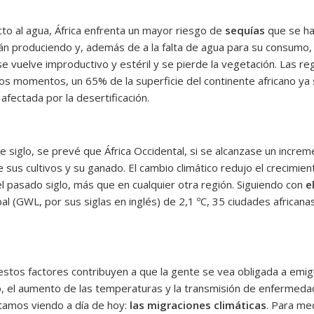
cto al agua, África enfrenta un mayor riesgo de
sequías
que se ha
án produciendo y, además de a la falta de agua para su consumo, pa
 se vuelve improductivo y estéril y se pierde la vegetación. Las r
stos momentos, un 65% de la superficie del continente africano ya
afectada por la desertificación.
 siglo, se prevé que África Occidental, si se alcanzase un increm
sus cultivos y su ganado. El cambio climático redujo el crecimient
l pasado siglo, más que en cualquier otra región. Siguiendo con
e
bal (GWL, por sus siglas en inglés) de 2,1 ºC, 35 ciudades african
tos factores contribuyen a que la gente se vea obligada a emigr
 el aumento de las temperaturas y la transmisión de enfermedades
amos viendo a día de hoy:
las migraciones climáticas
. Para me