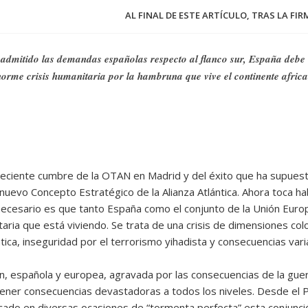
AL FINAL DE ESTE ARTÍCULO, TRAS LA FI
admitido las demandas españolas respecto al flanco sur, España debe e
enorme crisis humanitaria por la hambruna que vive el continente afric
eciente cumbre de la OTAN en Madrid y del éxito que ha supuesto 
nuevo Concepto Estratégico de la Alianza Atlántica. Ahora toca ha
necesario es que tanto España como el conjunto de la Unión Europ
aria que está viviendo. Se trata de una crisis de dimensiones col
ática, inseguridad por el terrorismo yihadista y consecuencias vari
n, española y europea, agravada por las consecuencias de la gue
tener consecuencias devastadoras a todos los niveles. Desde el
ificado en diversas ocasiones de “tormenta perfecta” esta conjunc