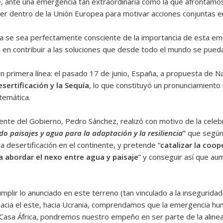
 ante una emergencia tan extraordinaria como la que afrontamos,
der dentro de la Unión Europea para motivar acciones conjuntas e
 se sea perfectamente consciente de la importancia de esta eme
 en contribuir a las soluciones que desde todo el mundo se pued
n primera línea: el pasado 17 de junio, España, a propuesta de N
sertificación y la Sequía
, lo que constituyó un pronunciamiento
temática.
dente del Gobierno, Pedro Sánchez, realizó con motivo de la celeb
o paisajes y agua para la adaptación y la resiliencia
”
que según 
la desertificación en el continente, y pretende “
catalizar la coop
a abordar el nexo entre agua y paisaje
” y conseguir así que aum
plir lo anunciado en este terreno (tan vinculado a la insegurida
 hacia el este, hacia Ucrania, comprendamos que la emergencia hu
e Casa África, pondremos nuestro empeño en ser parte de la alinea