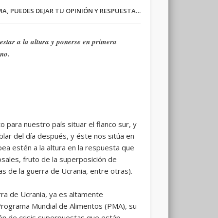
RMA, PUEDES DEJAR TU OPINIÓN Y RESPUESTA…
star a la altura y ponerse en primera
ano.
para nuestro país situar el flanco sur, y
blar del día después, y éste nos sitúa en
ea estén a la altura en la respuesta que
osales, fruto de la superposición de
as de la guerra de Ucrania, entre otras).
rra de Ucrania, ya es altamente
 Programa Mundial de Alimentos (PMA), su
ión de crisis superpuestas que están