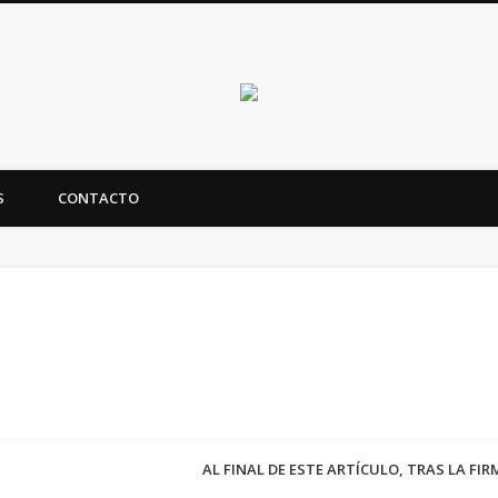
Canarias en positi
S
CONTACTO
ealidad y futuro de Canarias
AL FINAL DE ESTE ARTÍCULO, TRAS LA FI