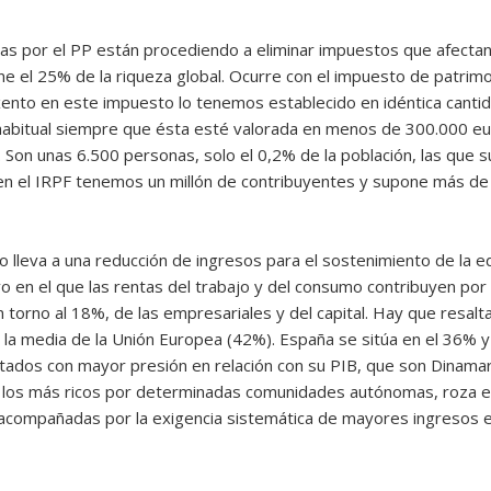
por el PP están procediendo a eliminar impuestos que afectan a
ne el 25% de la riqueza global. Ocurre con el impuesto de patrimon
ento en este impuesto lo tenemos establecido en idéntica cantid
 habitual siempre que ésta esté valorada en menos de 300.000 eur
Son unas 6.500 personas, solo el 0,2% de la población, las que s
en el IRPF tenemos un millón de contribuyentes y supone más de 
o lleva a una reducción de ingresos para el sostenimiento de la e
vo en el que las rentas del trabajo y del consumo contribuyen por
torno al 18%, de las empresariales y del capital. Hay que resaltar
a media de la Unión Europea (42%). España se sitúa en el 36% y Ca
ados con mayor presión en relación con su PIB, que son Dinamarca,
a los más ricos por determinadas comunidades autónomas, roza e
n acompañadas por la exigencia sistemática de mayores ingresos e