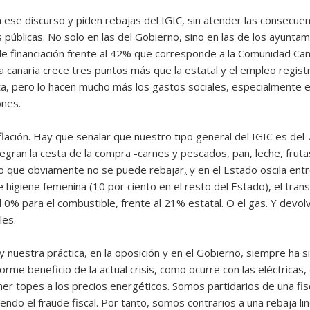
se discurso y piden rebajas del IGIC, sin atender las consecuen
 públicas. No solo en las del Gobierno, sino en las de los ayuntam
de financiación frente al 42% que corresponde a la Comunidad Ca
 canaria crece tres puntos más que la estatal y el empleo registra
ta, pero lo hacen mucho más los gastos sociales, especialmente en 
ones.
nflación. Hay que señalar que nuestro tipo general del IGIC es del 
gran la cesta de la compra -carnes y pescados, pan, leche, frutas
 lo que obviamente no se puede rebajar
,
y en el Estado oscila ent
igiene femenina (10 por ciento en el resto del Estado), el transp
% para el combustible, frente al 21% estatal. O el gas. Y devol
les.
 nuestra práctica, en la oposición y en el Gobierno, siempre ha s
me beneficio de la actual crisis, como ocurre con las eléctricas
er topes a los precios energéticos. Somos partidarios de una fi
o el fraude fiscal. Por tanto, somos contrarios a una rebaja line