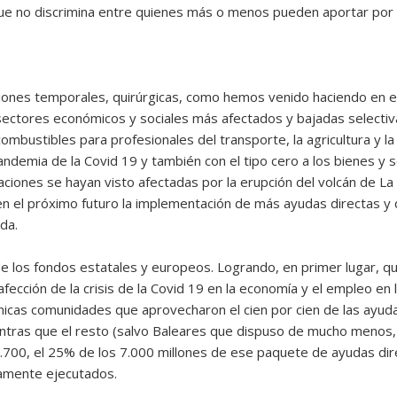
ue no discrimina entre quienes más o menos pueden aportar por 
iones temporales, quirúrgicas, como hemos venido haciendo en el
 sectores económicos y sociales más afectados y bajadas select
mbustibles para profesionales del transporte, la agricultura y la 
 pandemia de la Covid 19 y también con el tipo cero a los bienes y 
laciones se hayan visto afectadas por la erupción del volcán de L
r en el próximo futuro la implementación de más ayudas directas y 
da.
 los fondos estatales y europeos. Logrando, en primer lugar, q
fección de la crisis de la Covid 19 en la economía y el empleo en 
únicas comunidades que aprovecharon el cien por cien de las ayud
entras que el resto (salvo Baleares que dispuso de mucho menos, 
.700, el 25% de los 7.000 millones de ese paquete de ayudas dir
tamente ejecutados.