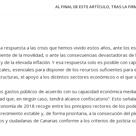
AL FINAL DE ESTE ARTÍCULO, TRAS LA FI
 la respuesta a las crisis que hemos vivido estos años, ante los 
te de la movilidad, o ante las consecuencias devastadoras de la
 y de la elevada inflación. Y esa respuesta solo es posible con ca
cales, esenciales para disponer de los recursos suficientes para 
structuras, el apoyo a los distintos sectores económicos o el que
os gastos públicos de acuerdo con su capacidad económica median
ad que, en ningún caso, tendrá alcance confiscatorio”. Esto señala 
nomía de 2018 recoge entre los principios rectores de los podere
crecimiento estable y, de forma prioritaria, a la consecución del p
os y ciudadanas de Canarias conforme a los criterios de justicia soc