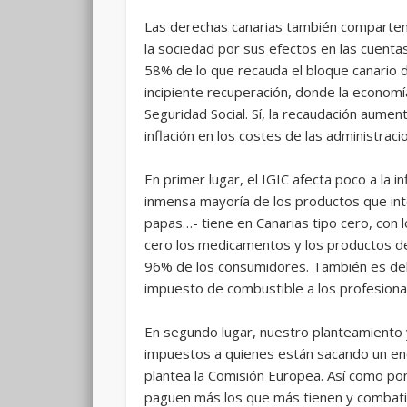
Las derechas canarias también comparten e
la sociedad por sus efectos en las cuentas
58% de lo que recauda el bloque canario 
incipiente recuperación, donde la economía
Seguridad Social. Sí, la recaudación aumen
inflación en los costes de las administraci
En primer lugar, el IGIC afecta poco a la i
inmensa mayoría de los productos que inte
papas…- tiene en Canarias tipo cero, con
cero los medicamentos y los productos de h
96% de los consumidores. También es del 0
impuesto de combustible a los profesiona
En segundo lugar, nuestro planteamiento y
impuestos a quienes están sacando un enor
plantea la Comisión Europea. Así como pon
paguen más los que más tienen y combatiend