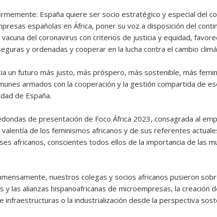
irmemente: España quiere ser socio estratégico y especial del cont
presas españolas en África, poner su voz a disposición del contin
 vacuna del coronavirus con criterios de justicia y equidad, favorec
seguras y ordenadas y cooperar en la lucha contra el cambio climá
hacia un futuro más justo, más próspero, más sostenible, más femi
nes armados con la cooperación y la gestión compartida de esos
lidad de España.
edondas de presentación de Foco África 2023, consagrada al emp
 valentía de los feminismos africanos y de sus referentes actuales
íses africanos, conscientes todos ellos de la importancia de las 
inmensamente, nuestros colegas y socios africanos pusieron sob
y las alianzas hispanoafricanas de microempresas, la creación de
de infraestructuras o la industrialización desde la perspectiva so