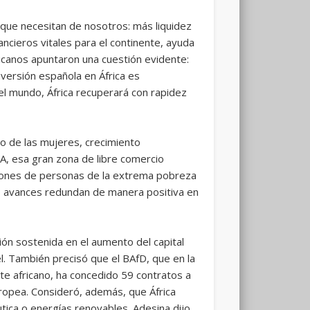
 que necesitan de nosotros: más liquidez
nancieros vitales para el continente, ayuda
ricanos apuntaron una cuestión evidente:
versión española en África es
el mundo, África recuperará con rapidez
o de las mujeres, crecimiento
TA, esa gran zona de libre comercio
illones de personas de la extrema pobreza
s avances redundan de manera positiva en
ón sostenida en el aumento del capital
el. También precisó que el BAfD, que en la
nte africano, ha concedido 59 contratos a
uropea. Consideró, además, que África
ica o energías renovables. Adesina dijo