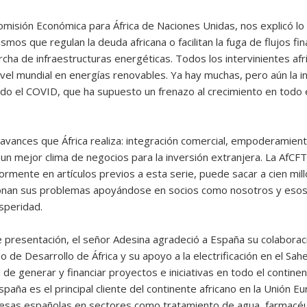
omisión Económica para África de Naciones Unidas, nos explicó lo
ismos que regulan la deuda africana o facilitan la fuga de flujos fi
rcha de infraestructuras energéticas. Todos los intervinientes af
el mundial en energías renovables. Ya hay muchas, pero aún la in
do el COVID, que ha supuesto un frenazo al crecimiento en todo 
avances que África realiza: integración comercial, empoderamient
 un mejor clima de negocios para la inversión extranjera. La AfCF
riormente en artículos previos a esta serie, puede sacar a cien m
ucionan sus problemas apoyándose en socios como nosotros y eso
speridad.
 presentación, el señor Adesina agradeció a España su colaboraci
o de Desarrollo de África y su apoyo a la electrificación en el Sah
de generar y financiar proyectos e iniciativas en todo el contine
a es el principal cliente del continente africano en la Unión E
esas españolas en sectores como tratamiento de agua, farmacéut