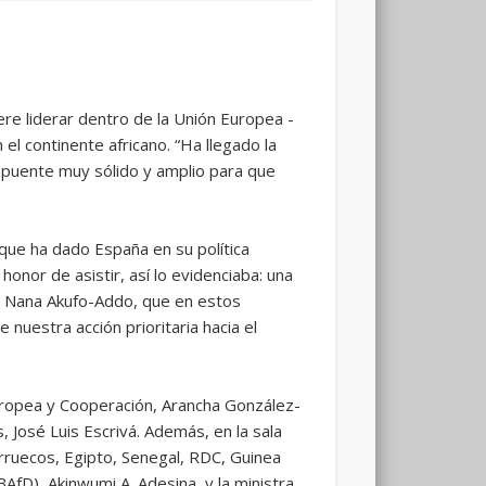
re liderar dentro de la Unión Europea -
el continente africano. “Ha llegado la
n puente muy sólido y amplio para que
que ha dado España en su política
onor de asistir, así lo evidenciaba: una
, Nana Akufo-Addo, que en estos
uestra acción prioritaria hacia el
uropea y Cooperación, Arancha González-
, José Luis Escrivá. Además, en la sala
rruecos, Egipto, Senegal, RDC, Guinea
AfD), Akinwumi A. Adesina, y la ministra