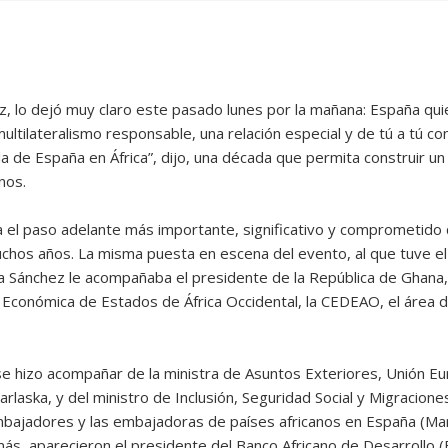
, lo dejó muy claro este pasado lunes por la mañana: España quie
ltilateralismo responsable, una relación especial y de tú a tú con 
a de España en África”, dijo, una década que permita construir u
nos.
 el paso adelante más importante, significativo y comprometido 
uchos años. La misma puesta en escena del evento, al que tuve el h
a Sánchez le acompañaba el presidente de la República de Ghana
onómica de Estados de África Occidental, la CEDEAO, el área de n
e hizo acompañar de la ministra de Asuntos Exteriores, Unión E
rlaska, y del ministro de Inclusión, Seguridad Social y Migraciones
mbajadores y las embajadoras de países africanos en España (Ma
ás, aparecieron el presidente del Banco Africano de Desarrollo (B