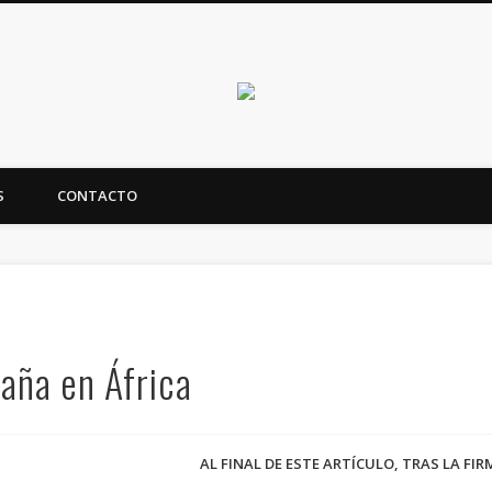
Canarias en positi
S
CONTACTO
ealidad y futuro de Canarias
aña en África
AL FINAL DE ESTE ARTÍCULO, TRAS LA FI