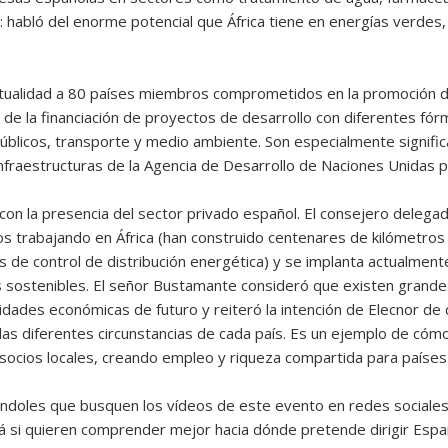
 habló del enorme potencial que África tiene en energías verdes, s
ctualidad a 80 países miembros comprometidos en la promoción de
s de la financiación de proyectos de desarrollo con diferentes f
s públicos, transporte y medio ambiente. Son especialmente signifi
infraestructuras de la Agencia de Desarrollo de Naciones Unidas p
con la presencia del sector privado español. El consejero delega
s trabajando en África (han construido centenares de kilómetros
de control de distribución energética) y se implanta actualment
as sostenibles. El señor Bustamante consideró que existen gran
lidades económicas de futuro y reiteró la intención de Elecnor de
as diferentes circunstancias de cada país. Es un ejemplo de cóm
socios locales, creando empleo y riqueza compartida para países
ándoles que busquen los vídeos de este evento en redes sociale
á si quieren comprender mejor hacia dónde pretende dirigir Españ