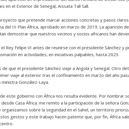
 en el Exterior de Senegal, Aïssata Tall Sall.
n proyecto que pretende marcar acciones concretas y pasos claros 
na del III Plan África, aprobado en marzo de 2019. La aparición d
entan demostrar que nuestros vecinos y socios africanos han deven
 el Rey Felipe VI antes de reunirse con el presidente Sánchez y 
asmación en actividades, en iniciativas palpables, hasta 2023.
e que el presidente Sánchez viaje a Angola y Senegal. Otro detall
mer viaje al exterior tras el confinamiento en marzo del año pasa
 ministra González-Laya.
 de este gobierno con África nos resulta evidente. Por nombrar s
sde Casa África: me remito a la participación de la señora Gonz
 organizamos sobre la seguridad en el Sahel, un territorio prior
estos gestos y este trabajo hacen patente que, por fin, África sa
centro.