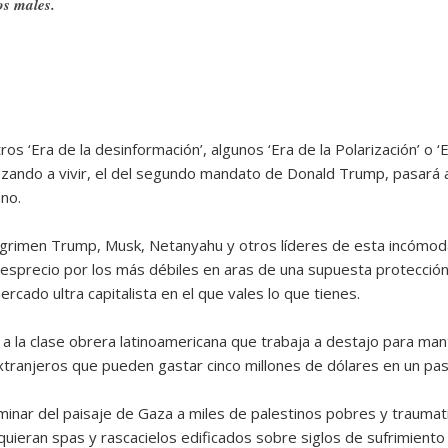
os males.
os ‘Era de la desinformación’, algunos ‘Era de la Polarización’ o ‘E
ndo a vivir, el del segundo mandato de Donald Trump, pasará a l
no.
 esgrimen Trump, Musk, Netanyahu y otros líderes de esta incómo
desprecio por los más débiles en aras de una supuesta protección
cado ultra capitalista en el que vales lo que tienes.
 la clase obrera latinoamericana que trabaja a destajo para man
xtranjeros que pueden gastar cinco millones de dólares en un pasil
nar del paisaje de Gaza a miles de palestinos pobres y traumat
 quieran spas y rascacielos edificados sobre siglos de sufrimiento 