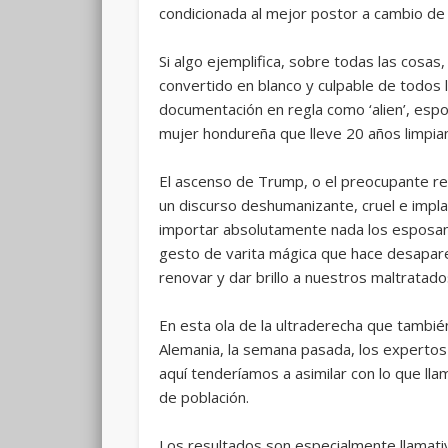
condicionada al mejor postor a cambio de 
Si algo ejemplifica, sobre todas las cosa
convertido en blanco y culpable de todos 
documentación en regla como ‘alien’, espos
mujer hondureña que lleve 20 años limpia
El ascenso de Trump, o el preocupante res
un discurso deshumanizante, cruel e implac
importar absolutamente nada los esposan y
gesto de varita mágica que hace desaparec
renovar y dar brillo a nuestros maltratado
En esta ola de la ultraderecha que tambié
Alemania, la semana pasada, los expertos
aquí tenderíamos a asimilar con lo que l
de población.
Los resultados son especialmente llamati