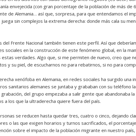
anía envejecida (con gran porcentaje de la población de más de 
te de Alemania… así que, sorpresa, para que entendamos el impac
ue juega sin complejos la extrema derecha: donde más cala su m
s del Frente Nacional también tienen este perfil. Así que deber
 sociales en la construcción de este fenómeno global, en la manu
estas verdades. Algo que, si me permiten de nuevo, creo que nec
tos y su piel, de escucharnos no para rebatirnos, si no para com
derecha xenófoba en Alemania, en redes sociales ha surgido una ini
os sanitarios alemanes se juntaba y grababan con su teléfono la
 la grabación, del grupo empezaba a salir gente que abandonaba la
s a los que la ultraderecha quiere fuera del país.
rsonas se reducen hasta quedar tres, cuatro o cinco, dejando cla
ores o las que exigen horarios y turnos sacrificados, el porcenta
atención sobre el impacto de la población migrante en nuestro país