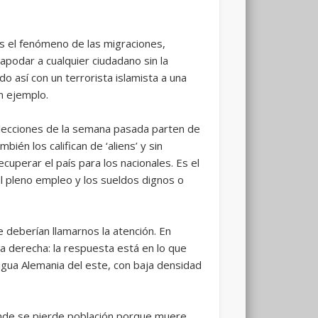
es el fenómeno de las migraciones,
podar a cualquier ciudadano sin la
o así con un terrorista islamista a una
n ejemplo.
 elecciones de la semana pasada parten de
én los califican de ‘aliens’ y sin
uperar el país para los nacionales. Es el
el pleno empleo y los sueldos dignos o
 deberían llamarnos la atención. En
a derecha: la respuesta está en lo que
tigua Alemania del este, con baja densidad
donde se pierde población porque muere