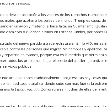
recursos valiosos.
s, esta desconsideración a los valores de los Derechos Humanos 
los males que azotan a los países del mundo. Trump es capaz de a
arlo en un avión y meterlo, si hace falta, en Guantánamo, igualand
ndo escaleras o cuidando a niños en Estados Unidos, por poner u
ultado del nuevo partido ultraderechista alemán, la AfD, en las
able contra las personas que migran. Sin nombres y apellidos, tambi
 repatrian en aviones, porque esa es la medida que permitirá rec
er todos los problemas, bajar el precio del alquiler, garantizar 
s servicios públicos.
n intoxica a sectores tradicionalmente progresistas hay cosas que
 se han dedicado a analizar dónde sube con más fuerza la extrem
lamamos
la España vaciada
. Zonas rurales, muchas de ellas de la an
vos en los distritos con saldo demográfico negativo (es decir, 