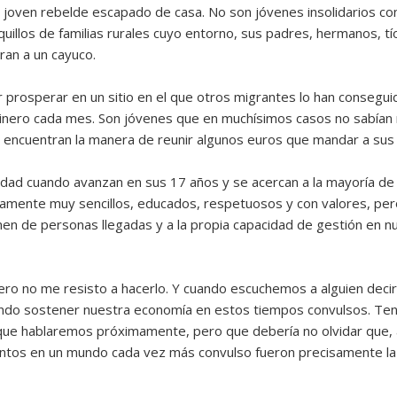
 un joven rebelde escapado de casa. No son jóvenes insolidarios c
iquillos de familias rurales cuyo entorno, sus padres, hermanos, 
ran a un cayuco.
r prosperar en un sitio en el que otros migrantes lo han consegui
nero cada mes. Son jóvenes que en muchísimos casos no sabían n
 encuentran la manera de reunir algunos euros que mandar a sus f
d cuando avanzan en sus 17 años y se acercan a la mayoría de e
ariamente muy sencillos, educados, respetuosos y con valores, per
men de personas llegadas y a la propia capacidad de gestión en n
ero no me resisto a hacerlo. Y cuando escuchemos a alguien deci
ando sostener nuestra economía en estos tiempos convulsos. Te
 que hablaremos próximamente, pero que debería no olvidar que, a
untos en un mundo cada vez más convulso fueron precisamente la