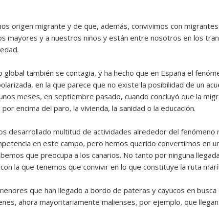
 origen migrante y de que, además, convivimos con migrantes qu
os mayores y a nuestros niños y están entre nosotros en los trans
iedad.
global también se contagia, y ha hecho que en España el fenómen
olarizada, en la que parece que no existe la posibilidad de un acu
lo unos meses, en septiembre pasado, cuando concluyó que la mig
or encima del paro, la vivienda, la sanidad o la educación.
s desarrollado multitud de actividades alrededor del fenómeno mi
mpetencia en este campo, pero hemos querido convertirnos en un 
bemos que preocupa a los canarios. No tanto por ninguna llegad
a con la que tenemos que convivir en lo que constituye la ruta ma
enores que han llegado a bordo de pateras y cayucos en busca d
nes, ahora mayoritariamente malienses, por ejemplo, que llegan a