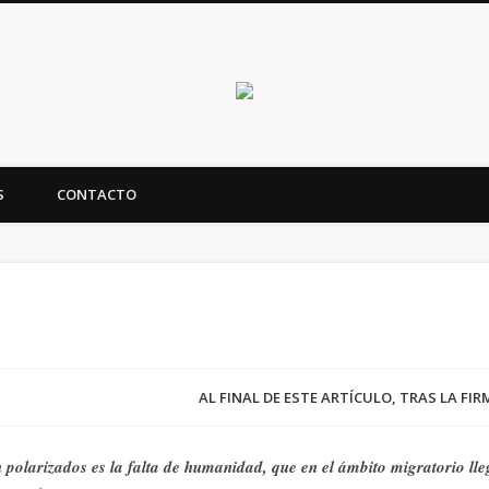
Canarias en positi
S
CONTACTO
ealidad y futuro de Canarias
AL FINAL DE ESTE ARTÍCULO, TRAS LA FI
n polarizados es la falta de humanidad, que en el ámbito migratorio ll