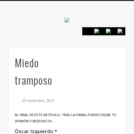
Canarias en
positivo
PRESENTACIÓN
CONTACTO
PRINCIPIOS
INICIO
Miedo
tramposo
29 noviembre, 2021
AL FINAL DE ESTE ARTÍCULO, TRAS LA FIRMA, PUEDES DEJAR TU
OPINIÓN Y RESPUESTA…
Óscar Izquierdo *