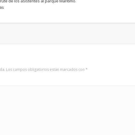
sfrute de los asistentes al parque Marítimo.
ias
da.
Los campos obligatorios están marcados con
*