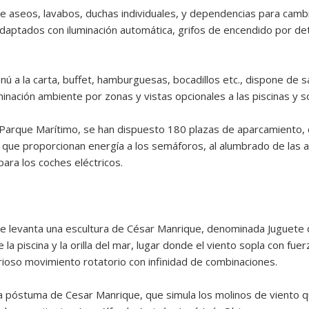
e aseos, lavabos, duchas individuales, y dependencias para cambi
daptados con iluminación automática, grifos de encendido por de
ú a la carta, buffet, hamburguesas, bocadillos etc., dispone de 
minación ambiente por zonas y vistas opcionales a las piscinas y s
el Parque Marítimo, se han dispuesto 180 plazas de aparcamiento
 que proporcionan energía a los semáforos, al alumbrado de las a
ara los coches eléctricos.
 se levanta una escultura de César Manrique, denominada Juguete 
 la piscina y la orilla del mar, lugar donde el viento sopla con fu
rioso movimiento rotatorio con infinidad de combinaciones.
ra póstuma de Cesar Manrique, que simula los molinos de viento q