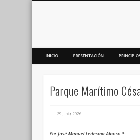
INICIO
PRESENTACIÓN
PRINCIPIO
Plataforma de análisis, reflexión y debate en torno a la r
Parque Marítimo Cés
29 junio, 2026
Por
José Manuel Ledesma Alonso *