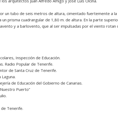
 los arquitectos Juan Alfredo Amigó y José Luís Olcina.
por un tubo de seis metros de altura, cimentado fuertemente a l
un prisma cuadrangular de 1,80 m. de altura. En la parte superio
tavento y a barlovento, que al ser impulsadas por el viento rot
scolares, Inspección de Educación.
s. Radio Popular de Tenerife.
ntor de Santa Cruz de Tenerife.
a Laguna.
ejería de Educación del Gobierno de Canarias.
 Nuestro Puerto”
lio.
z de Tenerife.