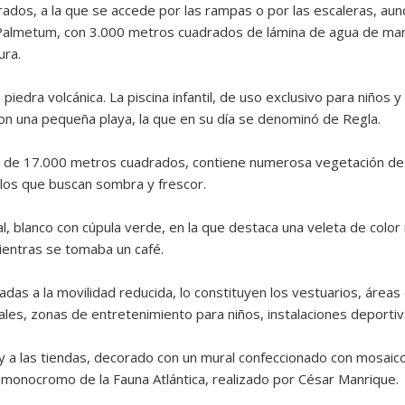
rados, a la que se accede por las rampas o por las escaleras, aun
l Palmetum, con 3.000 metros cuadrados de lámina de agua de mar,
ura.
e piedra volcánica. La piscina infantil, de uso exclusivo para niño
n una pequeña playa, la que en su día se denominó de Regla.
s de 17.000 metros cuadrados, contiene numerosa vegetación de t
 los que buscan sombra y frescor.
l, blanco con cúpula verde, en la que destaca una veleta de color 
ientras se tomaba un café.
adas a la movilidad reducida, lo constituyen los vestuarios, áreas
ales, zonas de entretenimiento para niños, instalaciones deportiv
 y a las tiendas, decorado con un mural confeccionado con mosaico
monocromo de la Fauna Atlántica, realizado por César Manrique.