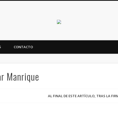
Canarias en positi
S
CONTACTO
ealidad y futuro de Canarias
ar Manrique
AL FINAL DE ESTE ARTÍCULO, TRAS LA FI