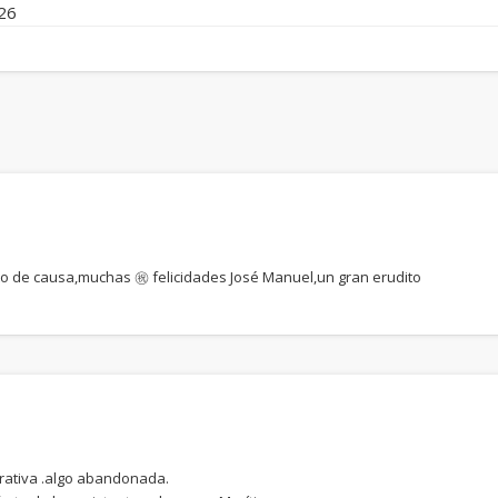
026
o de causa,muchas ㊗️ felicidades José Manuel,un gran erudito
erativa .algo abandonada.