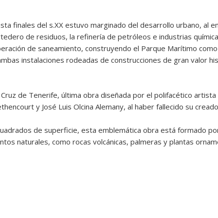
asta finales del s.XX estuvo marginado del desarrollo urbano, al e
rtedero de residuos, la refinería de petróleos e industrias quími
operación de saneamiento, construyendo el Parque Marítimo como 
 ambas instalaciones rodeadas de construcciones de gran valor hist
ruz de Tenerife, última obra diseñada por el polifacético artista
thencourt y José Luis Olcina Alemany, al haber fallecido su creado
adrados de superficie, esta emblemática obra está formado por 
tos naturales, como rocas volcánicas, palmeras y plantas orname