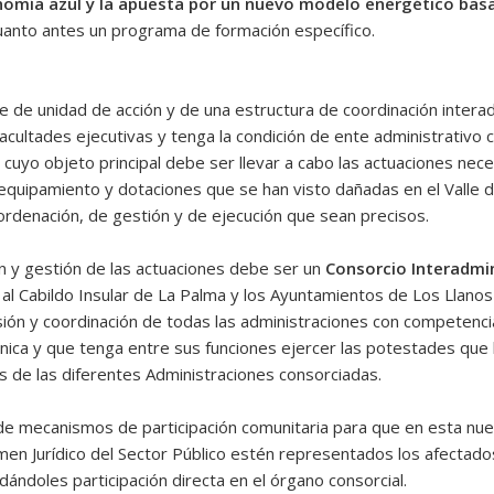
nomía azul y la apuesta por un nuevo modelo energético bas
cuanto antes un programa de formación específico.
 de unidad de acción y de una estructura de coordinación interadm
facultades ejecutivas y tenga la condición de ente administrativo
cuyo objeto principal debe ser llevar a cabo las actuaciones nece
 equipamiento y dotaciones que se han visto dañadas en el Valle d
ordenación, de gestión y de ejecución que sean precisos.
n y gestión de las actuaciones debe ser un
Consorcio Interadmin
al Cabildo Insular de La Palma y los Ayuntamientos de Los Llanos
usión y coordinación de todas las administraciones con competencia
ánica y que tenga entre sus funciones ejercer las potestades que
s de las diferentes Administraciones consorciadas.
de mecanismos de participación comunitaria para que en esta nue
men Jurídico del Sector Público estén representados los afectados
dándoles participación directa en el órgano consorcial.