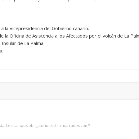
a la Vicepresidencia del Gobierno canario.
la Oficina de Asistencia a los Afectados por el volcán de La Pal
o Insular de La Palma
a.
da.
Los campos obligatorios están marcados con
*