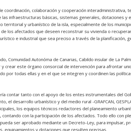
 coordinación, colaboración y cooperación interadministrativa, 
e las infraestructuras básicas, sistemas generales, dotaciones y
 territorial y urbanístico de la isla, especialmente de los municip
n de los afectados que deseen reconstruir su vivienda o recupera
turístico e industrial que sea preciso a través de la planificación, 
ado, Comunidad Autonóma de Canarias, Cabildo insular de La Palm
 y crear este órgano consorcial de intervención para afrontar uni
o por todas ellas y en el que se integren y coordinen las polític
ría contar tanto con el apoyo de los entes instrumentales del Go
miento, el desarrollo urbanístico y del medio rural -GRAFCAN, GE
cipales, los equipos técnicos redactores del planeamiento urbaníst
, contando con la participación de los afectados. Todo ello con pl
 pueda ser aprobado mediante un Decreto-Ley, para impulsar, pr
ras, equipamientos y dotaciones que resulten precisas.