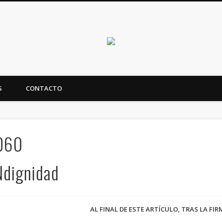
Canarias en positi
S
CONTACTO
ealidad y futuro de Canarias
060
Ndignidad
AL FINAL DE ESTE ARTÍCULO, TRAS LA FI