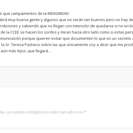
o que campamentos de la INDIGNIDAD.
brá muy buena gente y algunos que no serán tan buenos pero no hay de
ndiciones y sabiendo que no llegan con intención de quedarse si no en b
de la CCEE se hacen los sordos y miran hacia otro lado como si estas pers
omunicación porque quieren evitar que documenten lo que es un secreto 
de la Sr. Teresa Pacheco sobre las que únicamente voy a decir que me p
aún más lejos, que llegará…
da.
Los campos obligatorios están marcados con
*