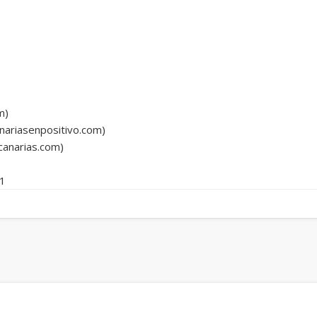
m)
ariasenpositivo.com)
anarias.com)
21