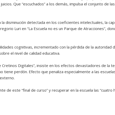
uicios. Que “escuchados” a los demás, impulsa el conjunto de las h
a la disminución detectada en los coeficientes intelectuales, la 
gorio Luri en “La Escuela no es un Parque de Atracciones”, donde id
abilidades cognitivas, incrementado con la pérdida de la autoridad
obre el nivel de calidad educativa.
 Cretinos Digitales”, insiste en los efectos devastadores de la t
no tiene perdón. Efecto que penaliza especialmente a las escuela
externo.
nte de este “final de curso” y recuperar en la escuela las “cuatro