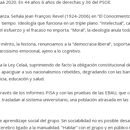
laá 2020. En 44 años 6 años de derechas y 36 del PSOE.
anza. Señala Jean François Revel (1924-2006) en “El Conocimiento I
 tiempo. Ideología que funciona en un triple plano. “Intelectual”, ca
 el esfuerzo y el fracaso no importa. “Moral”, la ideología anula tod
 mérito, la historia, renunciamos a la “democracia liberal”, sopor
isismo emocional, ajeno a lo cognitivo.
la la Ley Celaá, suprimiendo de facto la obligación constitucional
ara apaciguar a sus nacionalismos rebeldes, degradando con las barr
cia, educación y salud.
través de los Informes PISA y con las pruebas de las EBAU, que c
, trasladan al sistema universitario, una población atrasada en la
 aprendizaje social del grupo. Sin sociabilidad no es posible des
l cerebro ligado a la manualidad. “Hablar” con el grupo y en público 