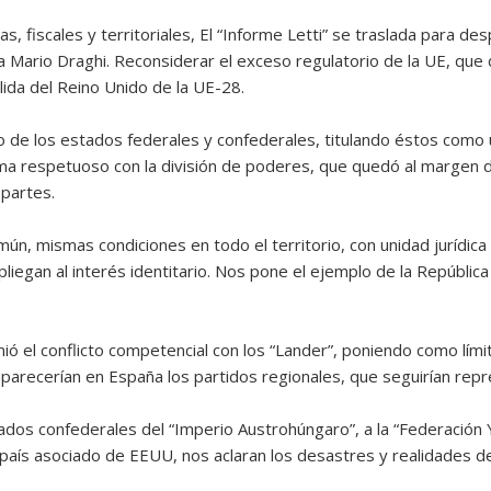
as, fiscales y territoriales, El “Informe Letti” se traslada para d
Mario Draghi. Reconsiderar el exceso regulatorio de la UE, que 
ida del Reino Unido de la UE-28.
o de los estados federales y confederales, titulando éstos como u
a respetuoso con la división de poderes, que quedó al margen 
partes.
ún, mismas condiciones en todo el territorio, con unidad jurídica
liegan al interés identitario. Nos pone el ejemplo de la Repúblic
mió el conflicto competencial con los “Lander”, poniendo como lími
aparecerían en España los partidos regionales, que seguirían re
dos confederales del “Imperio Austrohúngaro”, a la “Federación Y
” país asociado de EEUU, nos aclaran los desastres y realidades 