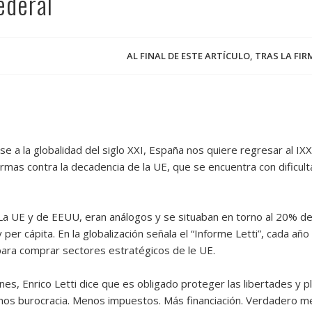
ederal
AL FINAL DE ESTE ARTÍCULO, TRAS LA FI
e a la globalidad del siglo XXI, España nos quiere regresar al IX
rmas contra la decadencia de la UE, que se encuentra con dificult
a UE y de EEUU, eran análogos y se situaban en torno al 20% de
er cápita. En la globalización señala el “Informe Letti”, cada añ
ara comprar sectores estratégicos de le UE.
es, Enrico Letti dice que es obligado proteger las libertades y pl
s burocracia. Menos impuestos. Más financiación. Verdadero merc