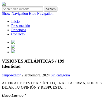
Canarias en positivo
Plataforma de análisis, reflexión y debate en torno a la realidad y
futuro de Canarias
Show Navigation
Hide Navigation
Inicio
Presentación
Principios
Contacto
VISIONES ATLÁNTICAS / 199
Identidad
canposeditor
2 septiembre, 2024
Sin categoría
AL FINAL DE ESTE ARTÍCULO, TRAS LA FIRMA, PUEDES
DEJAR TU OPINIÓN Y RESPUESTA…
Hugo Luengo *