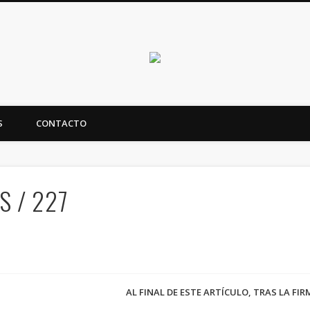
Canarias en positi
S
CONTACTO
ealidad y futuro de Canarias
S / 227
AL FINAL DE ESTE ARTÍCULO, TRAS LA FI