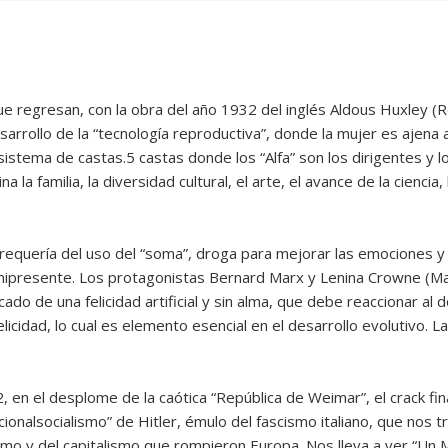
ue regresan, con la obra del año 1932 del inglés Aldous Huxley
sarrollo de la “tecnología reproductiva”, donde la mujer es ajena a
istema de castas.5 castas donde los “Alfa” son los dirigentes y los
la familia, la diversidad cultural, el arte, el avance de la ciencia, la 
 requería del uso del “soma”, droga para mejorar las emociones y
nipresente. Los protagonistas Bernard Marx y Lenina Crowne (Ma
o de una felicidad artificial y sin alma, que debe reaccionar al d
elicidad, lo cual es elemento esencial en el desarrollo evolutivo. L
, en el desplome de la caótica “República de Weimar”, el crack fin
onalsocialismo” de Hitler, émulo del fascismo italiano, que nos tr
smo y del capitalismo que rompieron Europa. Nos lleva a ver “Un M