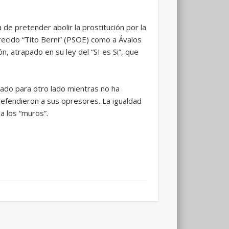
a de pretender abolir la prostitución por la
recido “Tito Berni” (PSOE) como a Ávalos
 atrapado en su ley del “SI es Si”, que
ado para otro lado mientras no ha
 defendieron a sus opresores. La igualdad
la los “muros”.