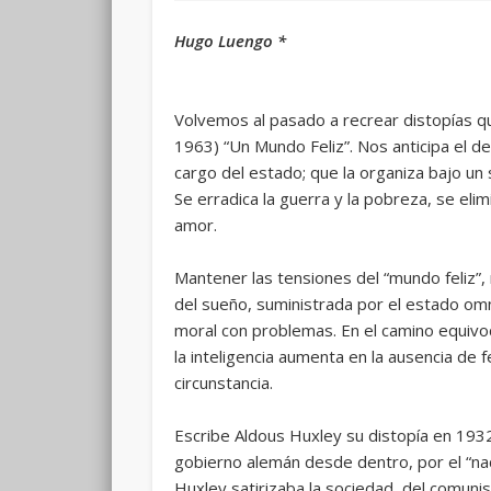
Hugo Luengo *
Volvemos al pasado a recrear distopías q
1963) “Un Mundo Feliz”. Nos anticipa el de
cargo del estado; que la organiza bajo un s
Se erradica la guerra y la pobreza, se elimina 
amor.
Mantener las tensiones del “mundo feliz”,
del sueño, suministrada por el estado om
moral con problemas. En el camino equivocad
la inteligencia aumenta en la ausencia de f
circunstancia.
Escribe Aldous Huxley su distopía en 1932
gobierno alemán desde dentro, por el “naci
Huxley satirizaba la sociedad, del comuni