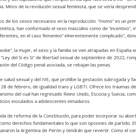
milia. Mitos de la revolución sexual feminista, que se vería desprend
os de los sexos necesarios en la reproducción. “Homo” es un pr
genética, han conformado el sexo masculino como de “incentivo”,
erentes, en el caso femenino” inherentemente complicado”, donde
woke”, la mujer, el sexo y la familia se ven atrapadas en España en
“Ley del Si es Si” de libertad sexual de septiembre de 2022, rom
cación del Código penal asociada, se rebajan las penas.
e salud sexual y del IVE, que prohíbe la gestación subrogada y fa
 28 de febrero, de igualdad trans y LGBTI. Ofrece los traumas de
arismo del cual han regresado Reino Unido, Escocia y Suecia, comp
icticios inoculados a adolescentes inmaduros.
da de reforma de la Constitución, para poder incorporar su abort
 como derechos fundamentales lo que son opciones de partido. El l
naron la Argentina de Perón y tendrán que revertir. Como el conju