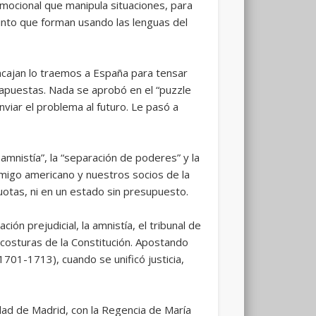
emocional que manipula situaciones, para
rinto que forman usando las lenguas del
encajan lo traemos a España para tensar
s apuestas. Nada se aprobó en el “puzzle
viar el problema al futuro. Le pasó a
amnistía”, la “separación de poderes” y la
 amigo americano y nuestros socios de la
tas, ni en un estado sin presupuesto.
n prejudicial, la amnistía, el tribunal de
s costuras de la Constitución. Apostando
1701-1713), cuando se unificó justicia,
idad de Madrid, con la Regencia de María