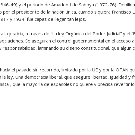
I (1846-49) y el periodo de Amadeo I de Saboya (1972-76). Debilida
o por el presidente de la nación única, cuando siquiera Francisco
17 y 1934, fue capaz de llegar tan lejos.
la justicia, a través de “La ley Orgánica del Poder Judicial” y el “
sociaciones. Se aseguran el control gubernamental en el acceso a
y responsabilidad, laminando su diseño constitucional, que algún co
 hacia el pasado sin recorrido, limitado por la UE y por la OTAN q
on la ley. Una democracia liberal, que asegure libertad, igualdad y
ista”, que la mayoría de españoles no quiere y precisa revertir