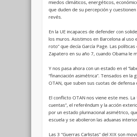
miedos climáticos, energéticos, económico
que duden de su percepción y cuestionen l
revés.
En la UE incapaces de defender con solide
los muros. Asistimos en Barcelona al uso 
roto” que decía García Page. Las política
Zapatero en su año 7, cuando Obama le ma
Y nos pasa ahora con un estado en el “labe
“financiación asimétrica”. Tensados en la 
OTAN, que suben sus cuotas de defensa de
El conflicto OTAN nos viene este mes. La U
cuentas”, el referéndum y la acción exteri
por un estado plurinacional asimétrico, qu
escuela y se abolieron las aduanas interio
Las 3 “Guerras Carlistas” del XIX son mov