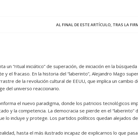
AL FINAL DE ESTE ARTÍCULO, TRAS LA FI
ta un “ritual iniciático” de superación, de iniciación en la búsqued
 y el fracaso. En la historia del “laberinto”, Alejandro Mago supe
astre de la revolución cultural de EEUU, que implica un cambio de ci
ge del universo reaccionario.
conforma el nuevo paradigma, donde los patricios tecnológicos impi
cado y la competencia. La democracia se pierde en el “laberinto” 
e lo incluye y protege. Los partidos políticos quedan alejados de
idad, hasta el más ilustrado incapaz de explicarnos lo que pasa. 