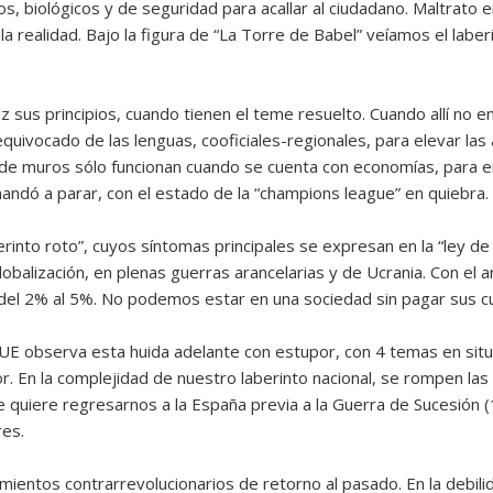
s, biológicos y de seguridad para acallar al ciudadano. Maltrato 
a realidad. Bajo la figura de “La Torre de Babel” veíamos el labe
z sus principios, cuando tienen el teme resuelto. Cuando allí no 
equivocado de las lenguas, cooficiales-regionales, para elevar la
s de muros sólo funcionan cuando se cuenta con economías, para en
ndó a parar, con el estado de la “champions league” en quiebra.
rinto roto”, cuyos síntomas principales se expresan en la “ley de 
globalización, en plenas guerras arancelarias y de Ucrania. Con el
l 2% al 5%. No podemos estar en una sociedad sin pagar sus cuo
E observa esta huida adelante con estupor, con 4 temas en situació
or. En la complejidad de nuestro laberinto nacional, se rompen la
e quiere regresarnos a la España previa a la Guerra de Sucesión (
res.
imientos contrarrevolucionarios de retorno al pasado. En la debil