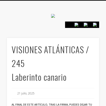
Canarias en
positivo
PRESENTACIÓN
CONTACTO
PRINCIPIOS
INICIO
VISIONES ATLÁNTICAS /
245
Laberinto canario
21 julio, 2025
AL FINAL DE ESTE ARTÍCULO, TRAS LA FIRMA, PUEDES DEJAR TU