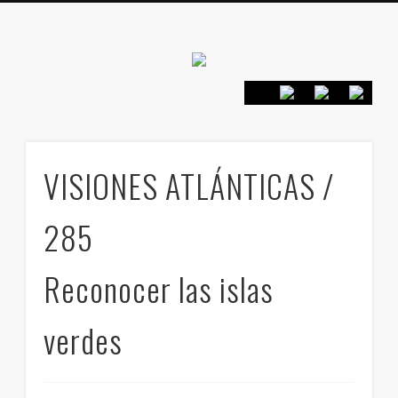
Canarias en
positivo
PRESENTACIÓN
CONTACTO
PRINCIPIOS
INICIO
VISIONES ATLÁNTICAS /
285
Reconocer las islas
verdes