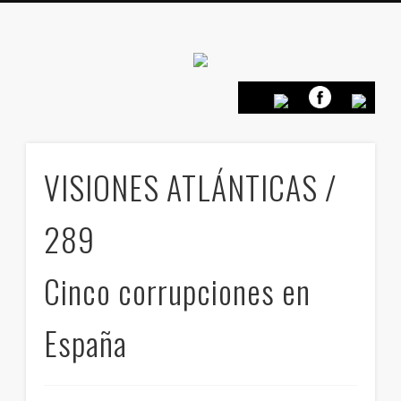
Canarias en
positivo
PRESENTACIÓN
CONTACTO
PRINCIPIOS
INICIO
VISIONES ATLÁNTICAS /
289
Cinco corrupciones en
España