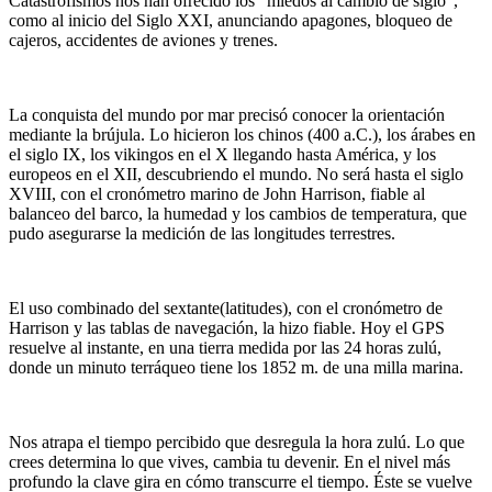
Catastrofismos nos han ofrecido los “miedos al cambio de siglo”,
como al inicio del Siglo XXI, anunciando apagones, bloqueo de
cajeros, accidentes de aviones y trenes.
La conquista del mundo por mar precisó conocer la orientación
mediante la brújula. Lo hicieron los chinos (400 a.C.), los árabes en
el siglo IX, los vikingos en el X llegando hasta América, y los
europeos en el XII, descubriendo el mundo. No será hasta el siglo
XVIII, con el cronómetro marino de John Harrison, fiable al
balanceo del barco, la humedad y los cambios de temperatura, que
pudo asegurarse la medición de las longitudes terrestres.
El uso combinado del sextante(latitudes), con el cronómetro de
Harrison y las tablas de navegación, la hizo fiable. Hoy el GPS
resuelve al instante, en una tierra medida por las 24 horas zulú,
donde un minuto terráqueo tiene los 1852 m. de una milla marina.
Nos atrapa el tiempo percibido que desregula la hora zulú. Lo que
crees determina lo que vives, cambia tu devenir. En el nivel más
profundo la clave gira en cómo transcurre el tiempo. Éste se vuelve