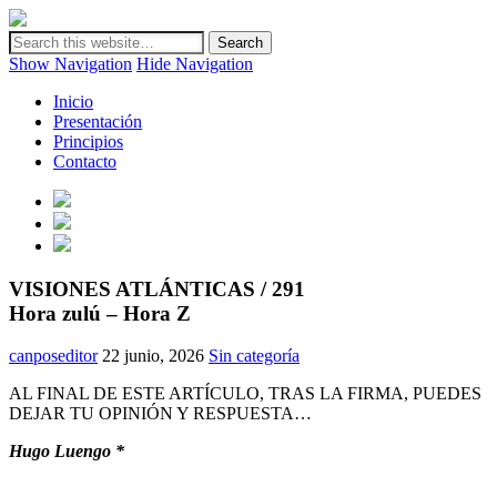
Canarias en positivo
Plataforma de análisis, reflexión y debate en torno a la realidad y
futuro de Canarias
Show Navigation
Hide Navigation
Inicio
Presentación
Principios
Contacto
VISIONES ATLÁNTICAS / 291
Hora zulú – Hora Z
canposeditor
22 junio, 2026
Sin categoría
AL FINAL DE ESTE ARTÍCULO, TRAS LA FIRMA, PUEDES
DEJAR TU OPINIÓN Y RESPUESTA…
Hugo Luengo *