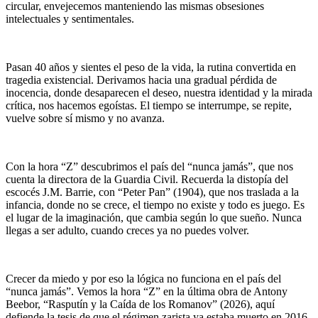
circular, envejecemos manteniendo las mismas obsesiones
intelectuales y sentimentales.
Pasan 40 años y sientes el peso de la vida, la rutina convertida en
tragedia existencial. Derivamos hacia una gradual pérdida de
inocencia, donde desaparecen el deseo, nuestra identidad y la mirada
crítica, nos hacemos egoístas. El tiempo se interrumpe, se repite,
vuelve sobre sí mismo y no avanza.
Con la hora “Z” descubrimos el país del “nunca jamás”, que nos
cuenta la directora de la Guardia Civil. Recuerda la distopía del
escocés J.M. Barrie, con “Peter Pan” (1904), que nos traslada a la
infancia, donde no se crece, el tiempo no existe y todo es juego. Es
el lugar de la imaginación, que cambia según lo que sueño. Nunca
llegas a ser adulto, cuando creces ya no puedes volver.
Crecer da miedo y por eso la lógica no funciona en el país del
“nunca jamás”. Vemos la hora “Z” en la última obra de Antony
Beebor, “Rasputín y la Caída de los Romanov” (2026), aquí
defiende la tesis de que el régimen zarista ya estaba muerto en 2016.