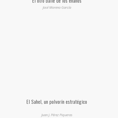
El otro baile de los enanos
José Moreno García
El Sahel, un polvorín estratégico
Juan J. Pérez Piqueras