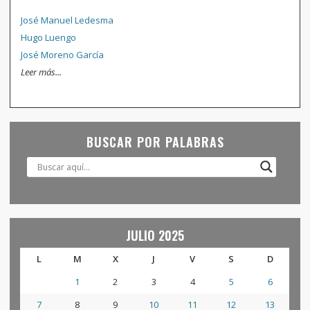
José Manuel Ledesma
Hugo Luengo
José Moreno García
Leer más...
BUSCAR POR PALABRAS
JULIO 2025
L
M
X
J
V
S
D
1
2
3
4
5
6
7
8
9
10
11
12
13